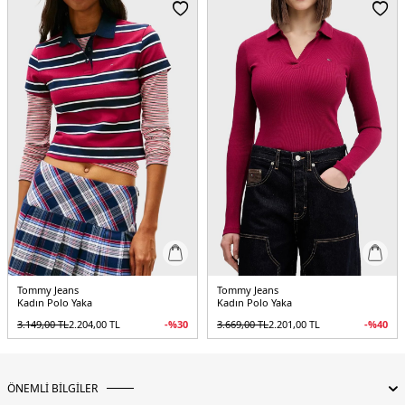
Menşei:
Bangladeş
2DEDW0DW223270A7.475
Tommy Jeans
Tommy Jeans
Kadın Polo Yaka
Kadın Polo Yaka
3.149,00
TL
2.204,00
TL
-%
30
3.669,00
TL
2.201,00
TL
-%
40
ÖNEMLİ BİLGİLER