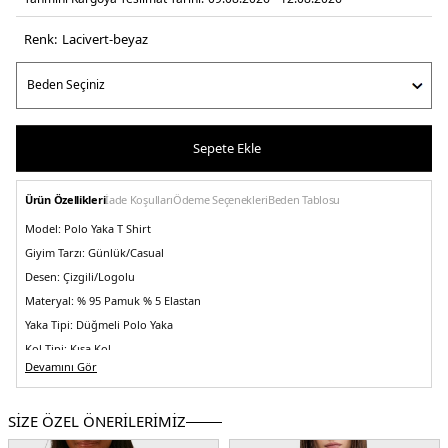
Renk:
laci̇vert-beyaz
Sepete Ekle
Ürün Özellikleri
İade Koşulları
Ödeme Seçenekleri
Beden Tablosu
Model:
Polo Yaka T Shirt
Giyim Tarzı:
Günlük/Casual
Desen:
Çizgili/Logolu
Materyal:
% 95 Pamuk % 5 Elastan
Yaka Tipi:
Düğmeli Polo Yaka
Kol Tipi:
Kısa Kol
Devamını Gör
Kumaş Tipi:
Örme
Boy:
Standart
SİZE ÖZEL ÖNERİLERİMİZ
Kalıp Bilgisi:
Slim Fit
Yaş Grubu:
Yetişkin