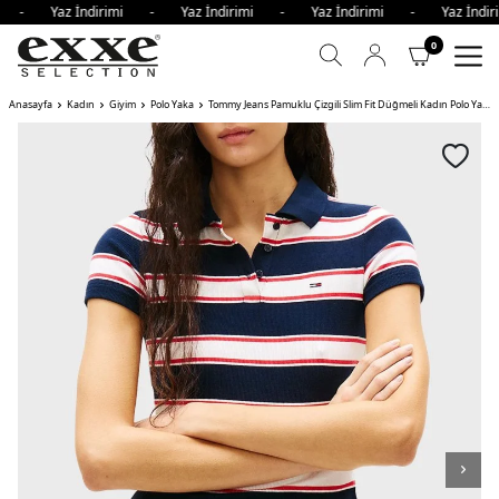
mi - Yaz İndirimi - Yaz İndirimi - Yaz İndirimi - Yaz İnd
0
Anasayfa
Kadın
Giyim
Polo Yaka
Tommy Jeans Pamuklu Çizgili Slim Fit Düğmeli Kadın Polo Yaka T Shirt