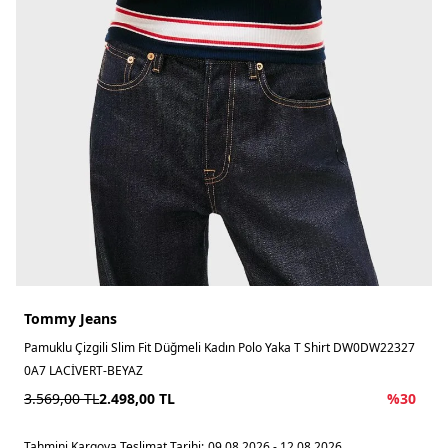
Tommy Jeans
Pamuklu Çizgili Slim Fit Düğmeli Kadın Polo Yaka T Shirt DW0DW22327
0A7 LACİVERT-BEYAZ
3.569,00
TL
2.498,00
TL
%
30
Tahmini Kargoya Teslimat Tarihi:
09.08.2026 - 12.08.2026