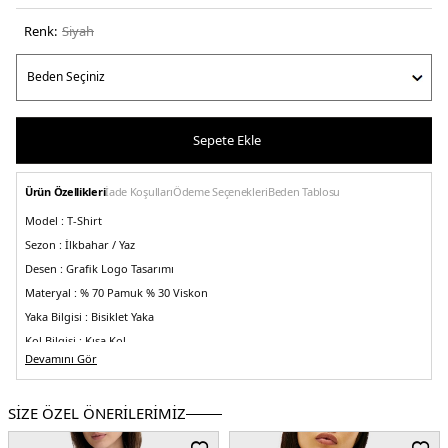
Renk:
si̇yah
Sepete Ekle
Ürün Özellikleri
İade Koşulları
Ödeme Seçenekleri
Beden Tablosu
Model :
T-Shirt
Sezon :
İlkbahar / Yaz
Desen :
Grafik Logo Tasarımı
Materyal :
% 70 Pamuk % 30 Viskon
Yaka Bilgisi :
Bisiklet Yaka
Kol Bilgisi :
Kısa Kol
Devamını Gör
Kalıp Bilgisi :
Regular Fit
Üretim Yeri :
Banglades
2DEDW0DW21404BDS.07
SİZE ÖZEL ÖNERİLERİMİZ