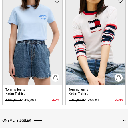
Tommy Jeans
Tommy Jeans
Kadın T-shirt
Kadın T-shirt
1.919,00
TL
1.439,00
TL
-%
25
2.469,00
TL
1.728,00
TL
-%
30
ÖNEMLİ BİLGİLER