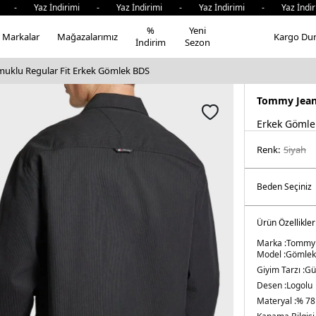
Yaz İndirimi - Yaz İndirimi - Yaz İndirimi - Yaz İndirimi
%
Yeni
Markalar
Mağazalarımız
Kargo Du
İndirim
Sezon
uklu Regular Fit Erkek Gömlek BDS
Tommy Jea
Erkek Gömle
Renk:
si̇yah
Ürün Özellikler
Marka :
Tommy 
Model :
Gömlek
Giyim Tarzı :
Gü
Desen :
Logolu
Materyal :
% 78