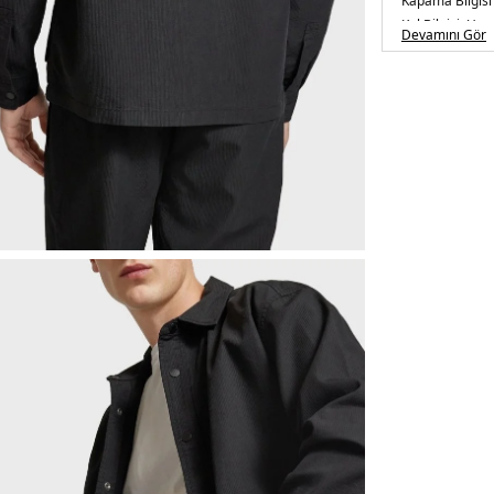
Kapama Bilgisi 
Kol Bilgisi :
Uzun
Devamını Gör
Cep Bilgisi :
Cep
Kalıp Bilgisi :
Re
Detay :
-Model 1.85 c
Üretim Yeri :
Çi
3DE1DM0DM1