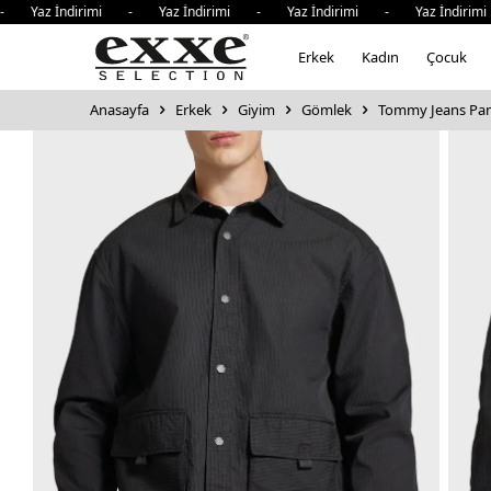
z İndirimi - Yaz İndirimi - Yaz İndirimi - Yaz İndirimi - 
Erkek
Kadın
Çocuk
Anasayfa
Erkek
Giyim
Gömlek
Tommy Jeans Pam