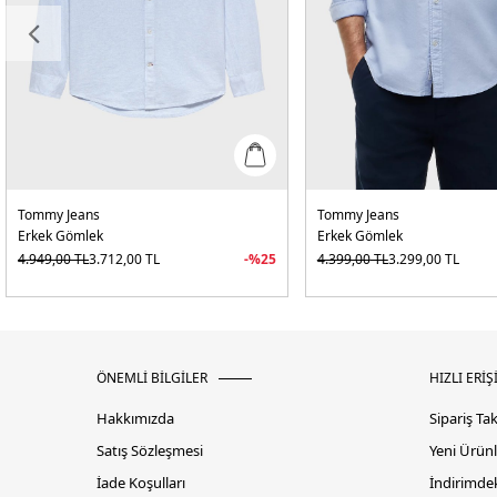
Tommy Jeans
Tommy Jeans
Erkek Gömlek
Erkek Gömlek
4.949,00
TL
3.712,00
TL
-%
25
4.399,00
TL
3.299,00
TL
ÖNEMLİ BİLGİLER
HIZLI ERİŞ
Hakkımızda
Sipariş Ta
Satış Sözleşmesi
Yeni Ürünl
İade Koşulları
İndirimdek