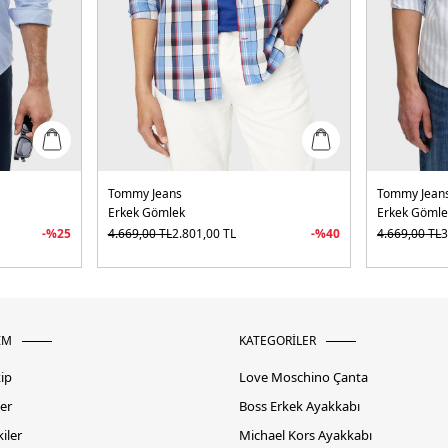
Tommy Jeans
Tommy Jean
Erkek Gömlek
Erkek Gömle
-%
25
4.669,00
TL
2.801,00
TL
-%
40
4.669,00
TL
3
İM
KATEGORİLER
kip
Love Moschino Çanta
er
Boss Erkek Ayakkabı
iler
Michael Kors Ayakkabı