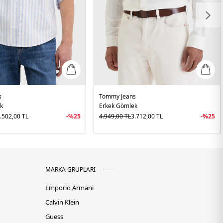
s
Tommy Jeans
k
Erkek Gömlek
.502,00
TL
-%
25
4.949,00
TL
3.712,00
TL
-%
25
MARKA GRUPLARI
Emporio Armani
Calvin Klein
Guess