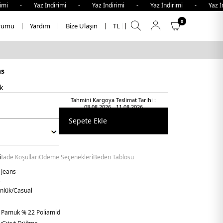
 - Yaz İndirimi - Yaz İndirimi - Yaz İndirimi - Yaz İndir
0
rumu
Yardım
Bize Ulaşın
TL
ns
k
Tahmini Kargoya Teslimat Tarihi :
08.08.2026 - 11.08.2026
Sepete Ekle
i
İade Koşulları
Ödeme Seçenekleri
Beden Tablosu
Jeans
nlük/Casual
 Pamuk % 22 Poliamid