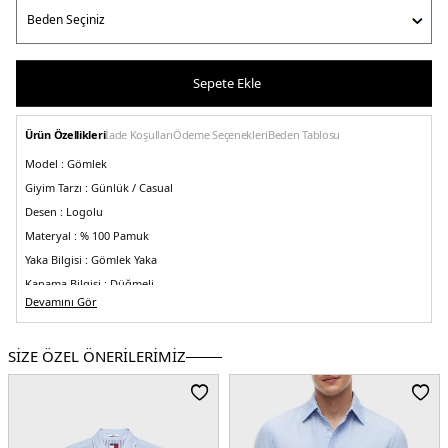
Sepete Ekle
Ürün Özellikleri
İade Koşulları
Ödeme Seçenekleri
Beden Tablosu
Model :
Gömlek
Giyim Tarzı :
Günlük / Casual
Desen :
Logolu
Materyal :
% 100 Pamuk
Yaka Bilgisi :
Gömlek Yaka
Kapama Bilgisi :
Düğmeli
Devamını Gör
Cep Bilgisi :
Cepli
Kol Bilgisi :
Uzun Kol
SİZE ÖZEL ÖNERİLERİMİZ
Kalıp Bilgisi :
Relaxed Fit
Detay :
- Bir adet göğüs cebi
- Hafif düşük omuzlar
Üretim Yeri :
Banglades
3DE1DM0DM19660C1G.12