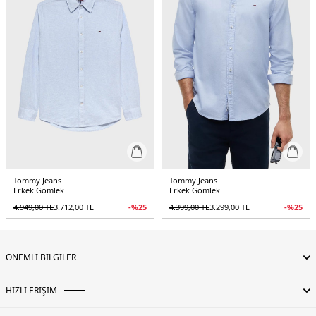
Tommy Jeans
Tommy Jeans
Erkek Gömlek
Erkek Gömlek
4.949,00
TL
3.712,00
TL
-%
25
4.399,00
TL
3.299,00
TL
-%
25
ÖNEMLİ BİLGİLER
HIZLI ERİŞİM