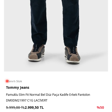
Sınırlı Stok
Tommy Jeans
Pamuklu Slim Fit Normal Bel Düz Paça Kadife Erkek Pantolon
DM0DM21997 C1G LACİVERT
5.999,00
TL
2.999,50
TL
%
50