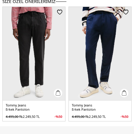
SİZE ÖZEL ÖNERİLERİMİZ
Kalıp Bilgisi:
Slim Fit
Manken Bedeni:
Boy : 1.88 cm / Göğüs : 100 cm / Bel : 81 cm / Basen : 101 cm
/ Beden : 31-32
Menşei:
Bangladeş
3DE1DM0DM21997C1G.12
Tommy Jeans
Tommy Jeans
Erkek Pantolon
Erkek Pantolon
4.499,00
TL
2.249,50
TL
-%
50
4.499,00
TL
2.249,50
TL
-%
50