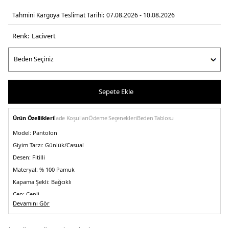
Tahmini Kargoya Teslimat Tarihi:
07.08.2026 - 10.08.2026
Renk:
laci̇vert
Sepete Ekle
Ürün Özellikleri
İade Koşulları
Ödeme Seçenekleri
Beden Tablosu
Model:
Pantolon
Giyim Tarzı:
Günlük/Casual
Desen:
Fitilli
Materyal:
% 100 Pamuk
Kapama Şekli:
Bağcıklı
Cep:
Cepli
Devamını Gör
Bel:
Normal Bel
Paça Tipi:
Düz Paça