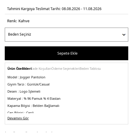
Tahmini Kargoya Teslimat Tarihi:
08.08.2026 - 11.08.2026
Renk:
kahve
Sepete Ekle
Ürün Özellikleri
İade Koşulları
Ödeme Seçenekleri
Beden Tablosu
Model :
Jogger Pantolon
Giyim Tarzı :
Günlük/Casual
Desen :
Logo İşlemeli
Materyal :
% 96 Pamuk % 4 Elastan
Kapama Bilgisi :
Belden Bağlamalı
Cep Bilgisi :
Cepli
Devamını Gör
Kalıp Bilgisi:
Regular Fit, Yüksek Bel, Lastikli Paça
Üretim Yeri :
Sri Lanka
3DE1DM0DM20283GWG.03