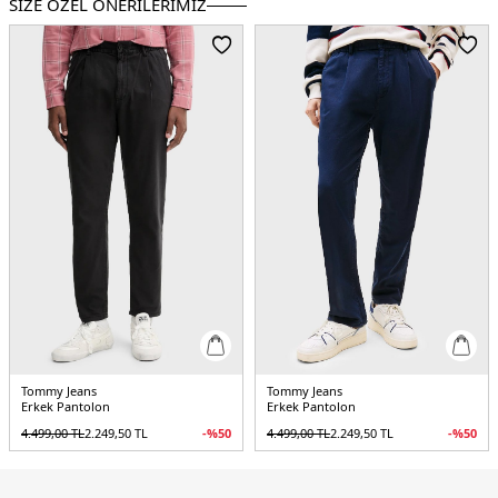
SİZE ÖZEL ÖNERİLERİMİZ
Tommy Jeans
Tommy Jeans
Erkek Pantolon
Erkek Pantolon
4.499,00
TL
2.249,50
TL
-%
50
4.499,00
TL
2.249,50
TL
-%
50