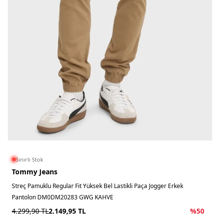
Sınırlı Stok
Tommy Jeans
Streç Pamuklu Regular Fit Yüksek Bel Lastikli Paça Jogger Erkek
Pantolon DM0DM20283 GWG KAHVE
4.299,90
TL
2.149,95
TL
%
50