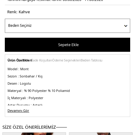
Renk:
kahve
Sepete Ekle
Ürün Özellikleri
İade Koşulları
Ödeme Seçenekleri
Beden Tablosu
Model :
Mont
Sezon :
Sonbahar / Kış
Desen :
Logolu
Materyal :
% 90 Polyester % 10 Poliamid
İç Materyali :
Polyester
Astar Durumu :
Astarlı
Devamını Gör
Yaka Bilgisi :
Dik Yaka
Kapama Bilgisi :
Fermuar
SİZE ÖZEL ÖNERİLERİMİZ
Cep Bilgisi :
Cepli
Kol Bilgisi :
Uzun Kol