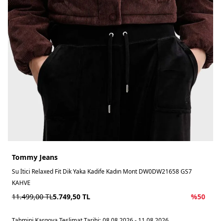
Tommy Jeans
Su İtici Relaxed Fit Dik Yaka Kadife Kadın Mont DW0DW21658 GS7
KAHVE
11.499,00
TL
5.749,50
TL
%
50
Tahmini Kargoya Teslimat Tarihi:
08.08.2026 - 11.08.2026