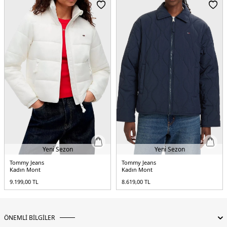
Kalıp Bilgisi :
Relaxed Fit
Menşei :
Vietnam
2DEDW0DW21658GS7.03
Yeni Sezon
Yeni Sezon
Tommy Jeans
Tommy Jeans
Kadın Mont
Kadın Mont
9.199,00
TL
8.619,00
TL
ÖNEMLİ BİLGİLER