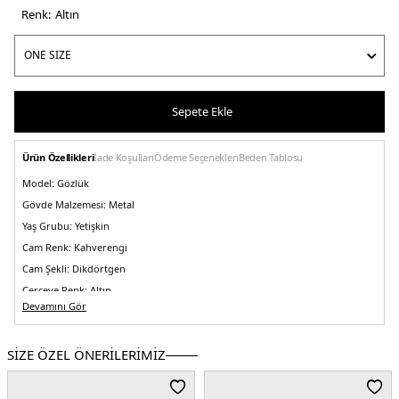
Renk:
altin
Sepete Ekle
Ürün Özellikleri
İade Koşulları
Ödeme Seçenekleri
Beden Tablosu
Model:
Gözlük
Gövde Malzemesi:
Metal
Yaş Grubu:
Yetişkin
Cam Renk:
Kahverengi
Cam Şekli:
Dikdörtgen
Çerçeve Renk:
Altın
Devamını Gör
Ekartman:
54 mm
Köprü Tasarımı:
Standart
SİZE ÖZEL ÖNERİLERİMİZ
Köprü Ölçüsü:
16 mm
Sap Uzunluğu:
145 mm
Cam Malzemesi:
Polikarbon