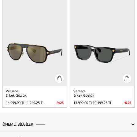
Işık Geçirgenliği:
% 21.71
Cam Yüksekliği:
38 mm
Menşei:
İtalya
Detaylar:
2 Yıl Garanti , Orjinal kılıf
5DE10VE229710027354.9863
Versace
Versace
Erkek Gözlük
Erkek Gözlük
14.999,00
TL
11.249,25
TL
-%
25
13.999,00
TL
10.499,25
TL
-%
25
ÖNEMLİ BİLGİLER