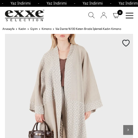
i - Yaz İndirimi - Yaz İndirimi - Yaz İndirimi - Yaz İndir
0
Anasayfa
Kadın
Giyim
Kimono
Via Dante %100 Keten Brode İşlemeli Kadın Kimono