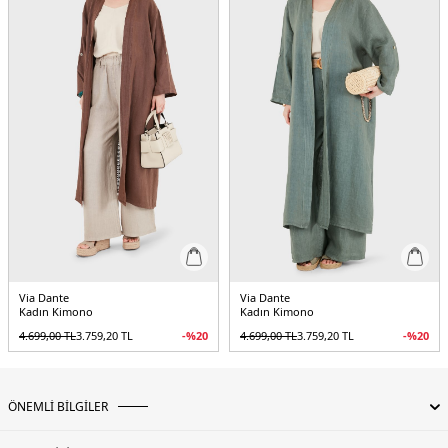
Yaş Grubu:
Yetişkin
Menşei:
İtalya
Detaylar:
- Ön panel , kol ucu ve etek kısmında çiçek desenli brode işlemeli
5DY269912196.16
Via Dante
Via Dante
Kadın Kimono
Kadın Kimono
4.699,00
TL
3.759,20
TL
-%
20
4.699,00
TL
3.759,20
TL
-%
20
ÖNEMLİ BİLGİLER