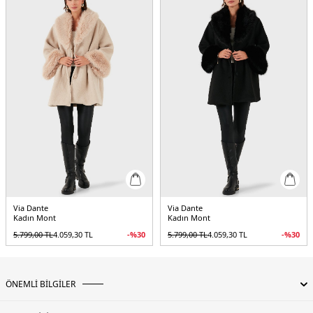
5DK26858060.17
Via Dante
Via Dante
Kadın Mont
Kadın Mont
5.799,00
TL
4.059,30
TL
-%
30
5.799,00
TL
4.059,30
TL
-%
30
ÖNEMLİ BİLGİLER