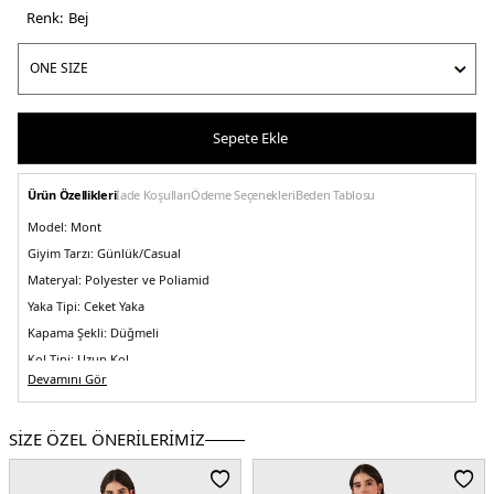
Renk:
bej
Sepete Ekle
Ürün Özellikleri
İade Koşulları
Ödeme Seçenekleri
Beden Tablosu
Model:
Mont
Giyim Tarzı:
Günlük/Casual
Materyal:
Polyester ve Poliamid
Yaka Tipi:
Ceket Yaka
Kapama Şekli:
Düğmeli
Kol Tipi:
Uzun Kol
Devamını Gör
Astar Durumu:
Astarlı
Kalıp Bilgisi:
Oversize Fit
SİZE ÖZEL ÖNERİLERİMİZ
Manken Bedeni:
Boy : 1.80 cm / Göğüs : 80 cm / Bel : 60 cm / Basen : 89 cm /
Beden : Onesıze
Menşei:
İtalya