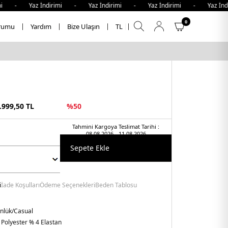
 - Yaz İndirimi - Yaz İndirimi - Yaz İndirimi - Yaz İndir
0
rumu
Yardım
Bize Ulaşın
TL
.999,50
TL
%
50
Tahmini Kargoya Teslimat Tarihi :
08.08.2026 - 11.08.2026
Sepete Ekle
i
İade Koşulları
Ödeme Seçenekleri
Beden Tablosu
nlük/Casual
 Polyester % 4 Elastan