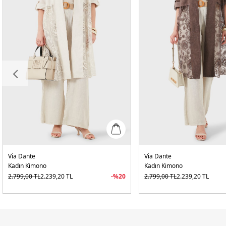
Via Dante
Via Dante
Kadın Kimono
Kadın Kimono
2.799,00
TL
2.239,20
TL
-%
20
2.799,00
TL
2.239,20
TL