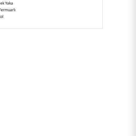
ek Yaka
Fermuarlı
ol
lirtilmemiş
gular Fit
i:
Boy : 1.80 cm / Göğüs : 80 cm / Bel : 60 cm / Basen : 89 cm
şkin
8.07