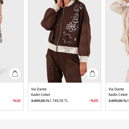
Via Dante
Via Dante
Kadın Ceket
Kadın Ceket
-%
20
3.499,00
TL
1.749,50
TL
-%
50
2.699,00
TL
1