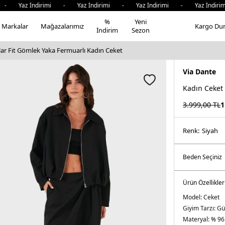
Yaz İndirimi - Yaz İndirimi - Yaz İndirimi - Yaz İndirimi
%
Yeni
Markalar
Mağazalarımız
Kargo Du
İndirim
Sezon
ar Fit Gömlek Yaka Fermuarlı Kadın Ceket
Via Dante
Kadın Ceket
3.999,00
TL
1
Renk:
si̇yah
Ürün Özellikler
Model:
Ceket
Giyim Tarzı:
Gü
Materyal:
% 96