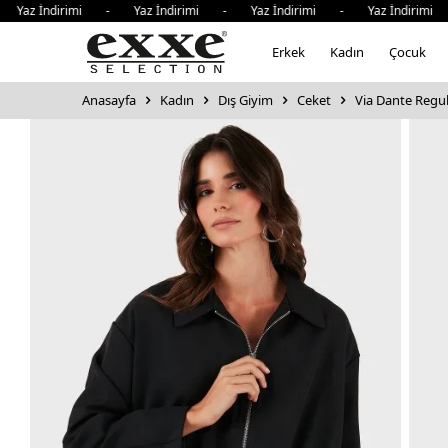
z İndirimi - Yaz İndirimi - Yaz İndirimi - Yaz İndirimi - 
Erkek
Kadın
Çocuk
Anasayfa
Kadın
Dış Giyim
Ceket
Via Dante Regul