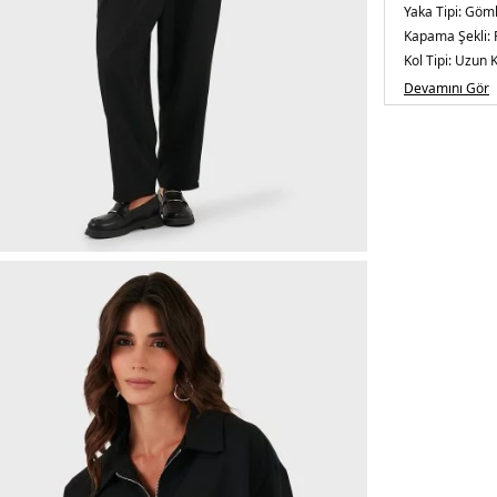
Yaka Tipi:
Göml
Kapama Şekli:
Kol Tipi:
Uzun K
Kumaş Tipi:
Be
Devamını Gör
Boy:
Standart
Kalıp Bilgisi:
Re
Manken Beden
/ Beden : S
Yaş Grubu:
Yeti
Menşei:
İtalya
5DK226875568