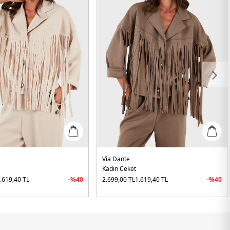
Via Dante
Kadın Ceket
.619,40
TL
-%
40
2.699,00
TL
1.619,40
TL
-%
40