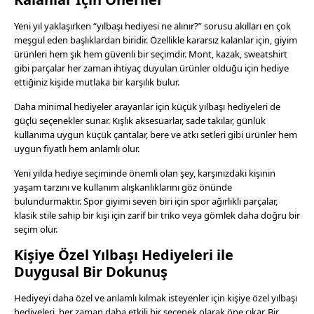
Yeni yıl yaklaşırken “yılbaşı hediyesi ne alınır?” sorusu akılları en çok
meşgul eden başlıklardan biridir. Özellikle kararsız kalanlar için, giyim
ürünleri hem şık hem güvenli bir seçimdir. Mont, kazak, sweatshirt
gibi parçalar her zaman ihtiyaç duyulan ürünler olduğu için hediye
ettiğiniz kişide mutlaka bir karşılık bulur.
Daha minimal hediyeler arayanlar için küçük yılbaşı hediyeleri de
güçlü seçenekler sunar. Kışlık aksesuarlar, sade takılar, günlük
kullanıma uygun küçük çantalar, bere ve atkı setleri gibi ürünler hem
uygun fiyatlı hem anlamlı olur.
Yeni yılda hediye seçiminde önemli olan şey, karşınızdaki kişinin
yaşam tarzını ve kullanım alışkanlıklarını göz önünde
bulundurmaktır. Spor giyimi seven biri için spor ağırlıklı parçalar,
klasik stile sahip bir kişi için zarif bir triko veya gömlek daha doğru bir
seçim olur.
Kişiye Özel Yılbaşı Hediyeleri ile
Duygusal Bir Dokunuş
Hediyeyi daha özel ve anlamlı kılmak isteyenler için kişiye özel yılbaşı
hediyeleri, her zaman daha etkili bir seçenek olarak öne çıkar. Bir