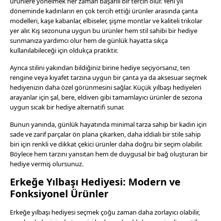
ürünlere yönelmek her zaman başarılı bir tercih olur. Yeni yıl
döneminde kadınların en çok tercih ettiği ürünler arasında çanta
modelleri, kaşe kabanlar, elbiseler, şişme montlar ve kaliteli trikolar
yer alır. Kış sezonuna uygun bu ürünler hem stil sahibi bir hediye
sunmanıza yardımcı olur hem de günlük hayatta sıkça
kullanılabileceği için oldukça pratiktir.
Ayrıca stilini yakından bildiğiniz birine hediye seçiyorsanız, ten
rengine veya kıyafet tarzına uygun bir çanta ya da aksesuar seçmek
hediyenizin daha özel görünmesini sağlar. Küçük yılbaşı hediyeleri
arayanlar için şal, bere, eldiven gibi tamamlayıcı ürünler de sezona
uygun sıcak bir hediye alternatifi sunar.
Bunun yanında, günlük hayatında minimal tarza sahip bir kadın için
sade ve zarif parçalar ön plana çıkarken, daha iddialı bir stile sahip
biri için renkli ve dikkat çekici ürünler daha doğru bir seçim olabilir.
Böylece hem tarzını yansıtan hem de duygusal bir bağ oluşturan bir
hediye vermiş olursunuz.
Erkeğe Yılbaşı Hediyesi: Modern ve
Fonksiyonel Ürünler
Erkeğe yılbaşı hediyesi seçmek çoğu zaman daha zorlayıcı olabilir,