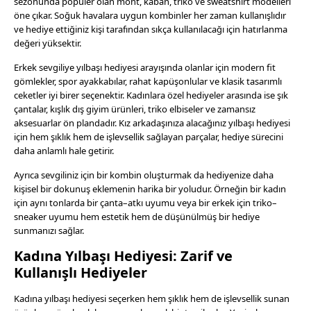
sezonunda popüler olan mont, kaban, triko ve sweatshirt modelleri
öne çıkar. Soğuk havalara uygun kombinler her zaman kullanışlıdır
ve hediye ettiğiniz kişi tarafından sıkça kullanılacağı için hatırlanma
değeri yüksektir.
Erkek sevgiliye yılbaşı hediyesi arayışında olanlar için modern fit
gömlekler, spor ayakkabılar, rahat kapüşonlular ve klasik tasarımlı
ceketler iyi birer seçenektir. Kadınlara özel hediyeler arasında ise şık
çantalar, kışlık dış giyim ürünleri, triko elbiseler ve zamansız
aksesuarlar ön plandadır. Kız arkadaşınıza alacağınız yılbaşı hediyesi
için hem şıklık hem de işlevsellik sağlayan parçalar, hediye sürecini
daha anlamlı hale getirir.
Ayrıca sevgiliniz için bir kombin oluşturmak da hediyenize daha
kişisel bir dokunuş eklemenin harika bir yoludur. Örneğin bir kadın
için aynı tonlarda bir çanta–atkı uyumu veya bir erkek için triko–
sneaker uyumu hem estetik hem de düşünülmüş bir hediye
sunmanızı sağlar.
Kadına Yılbaşı Hediyesi: Zarif ve
Kullanışlı Hediyeler
Kadına yılbaşı hediyesi seçerken hem şıklık hem de işlevsellik sunan