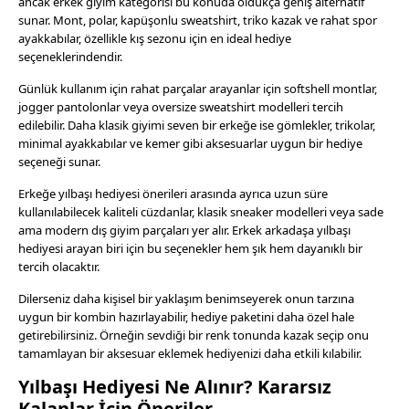
ancak erkek giyim kategorisi bu konuda oldukça geniş alternatif
sunar. Mont, polar, kapüşonlu sweatshirt, triko kazak ve rahat spor
ayakkabılar, özellikle kış sezonu için en ideal hediye
seçeneklerindendir.
Günlük kullanım için rahat parçalar arayanlar için softshell montlar,
jogger pantolonlar veya oversize sweatshirt modelleri tercih
edilebilir. Daha klasik giyimi seven bir erkeğe ise gömlekler, trikolar,
minimal ayakkabılar ve kemer gibi aksesuarlar uygun bir hediye
seçeneği sunar.
Erkeğe yılbaşı hediyesi önerileri arasında ayrıca uzun süre
kullanılabilecek kaliteli cüzdanlar, klasik sneaker modelleri veya sade
ama modern dış giyim parçaları yer alır. Erkek arkadaşa yılbaşı
hediyesi arayan biri için bu seçenekler hem şık hem dayanıklı bir
tercih olacaktır.
Dilerseniz daha kişisel bir yaklaşım benimseyerek onun tarzına
uygun bir kombin hazırlayabilir, hediye paketini daha özel hale
getirebilirsiniz. Örneğin sevdiği bir renk tonunda kazak seçip onu
tamamlayan bir aksesuar eklemek hediyenizi daha etkili kılabilir.
Yılbaşı Hediyesi Ne Alınır? Kararsız
Kalanlar İçin Öneriler