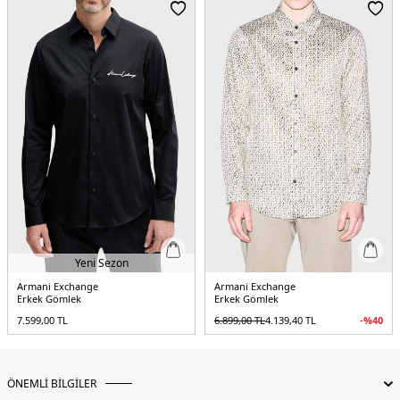
Yaş Grubu:
Yetişkin
Menşei:
Bangladeş
5DY1XM002290AF22716F1146.19
Yeni Sezon
Armani Exchange
Armani Exchange
Erkek Gömlek
Erkek Gömlek
7.599,00
TL
6.899,00
TL
4.139,40
TL
-%
40
ÖNEMLİ BİLGİLER