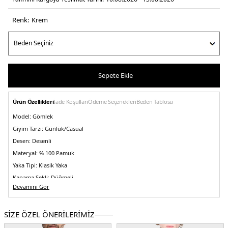
Renk:
krem
Sepete Ekle
Ürün Özellikleri
İade Koşulları
Ödeme Seçenekleri
Beden Tablosu
Model:
Gömlek
Giyim Tarzı:
Günlük/Casual
Desen:
Desenli
Materyal:
% 100 Pamuk
Yaka Tipi:
Klasik Yaka
Kapama Şekli:
Düğmeli
Devamını Gör
Kol Tipi:
Uzun Kol
Kumaş Tipi:
Belirtilmemiş
SİZE ÖZEL ÖNERİLERİMİZ
Boy:
Standart
Kalıp Bilgisi:
Oversize Fit