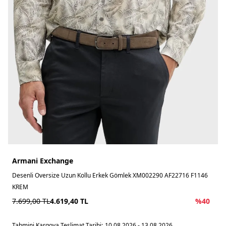
Armani Exchange
Desenli Oversize Uzun Kollu Erkek Gömlek XM002290 AF22716 F1146
KREM
7.699,00
TL
4.619,40
TL
%
40
Tahmini Kargoya Teslimat Tarihi:
10.08.2026 - 13.08.2026