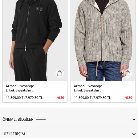
Armani Exchange
Armani Exchange
Erkek Sweatshirt
Erkek Sweatshirt
11.399,00
TL
7.979,30
TL
-%
30
11.399,00
TL
7.979,30
TL
-%
30
ÖNEMLİ BİLGİLER
HIZLI ERİŞİM