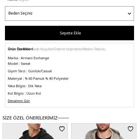
Sepete Ekle
Ürün Özellikleri
İade Koşulları
Ödeme Seçenekleri
Beden Tablosu
Marka :
Armani Exchange
Model :
Sweat
Giyim Tarzı :
Günlük/Casual
Materyal :
% 60 Pamuk % 40 Polyester
Yaka Bilgisi :
Dik Yaka
Kol Bilgisi :
Uzun Kol
Kapama Bilgisi :
Devamını Gör
Fermuarlı
Kalıp Bilgisi :
Regular Fit
Manken Ölçüsü :
Boy : 1.87 cm / Beden : M
SİZE ÖZEL ÖNERİLERİMİZ
Üretim Yeri :
Kamboçya
5DY13RZMFCZJDEZ52AF.07