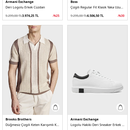
Armani Exchange
Boss
Deri Logolu Erkek Cüzdan
Çizgili Regular Fit Klasik Yaka Uzun Kollu Keten Erkek Gömlek
5.299,00
TL
3.974,25
TL
9.295,00
TL
6.506,50
TL
-%
25
-%
30
Brooks Brothers
Armani Exchange
Düğmesiz Çizgili Keten Karışımlı Kısa Kollu Erkek Polo Yaka Kazak
Logolu Hakiki Deri Sneaker Erkek Ayakkabı