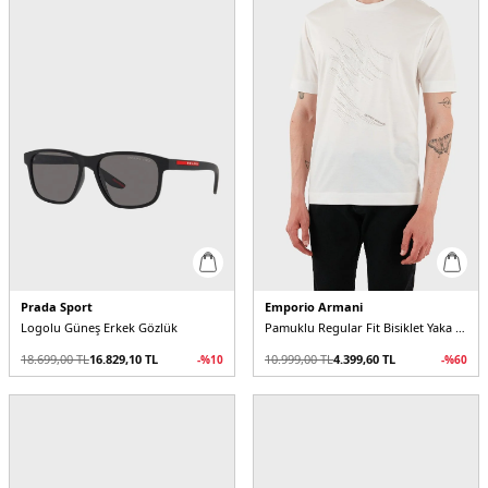
Prada Sport
Emporio Armani
Logolu Güneş Erkek Gözlük
Pamuklu Regular Fit Bisiklet Yaka Erkek T Shirt
18.699,00
TL
16.829,10
TL
10.999,00
TL
4.399,60
TL
-%
10
-%
60