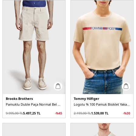
Brooks Brothers
Tommy Hilfiger
Pamuklu Duble Paça Normal Bel Bermuda Erkek Şort
Logolu % 100 Pamuk Bisiklet Yaka Erkek T Shirt
9.995,00
TL
5.497,25
TL
2.199,00
TL
1.539,00
TL
-%
45
-%
30