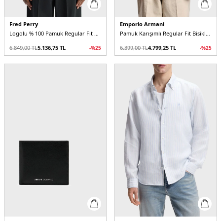
Fred Perry
Emporio Armani
Logolu % 100 Pamuk Regular Fit Düğmeli Erkek Polo
Pamuk Karışımlı Regular Fit Bisiklet Yaka Logolu Erkek T Shirt
6.849,00
TL
5.136,75
TL
6.399,00
TL
4.799,25
TL
-%
25
-%
25