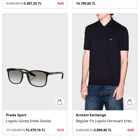
9.995,00
TL
5.497,25
TL
14.799,00
TL
-%
45
Prada Sport
Armani Exchange
Logolu Güneş Erkek Gözlük
Regular Fit Logolu Fermuarlı Erkek Polo
17.199,00
TL
15.479,10
TL
6.499,00
TL
3.899,40
TL
-%
10
-%
40