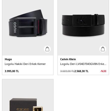
Hugo
Calvin Klein
Logolu Hakiki Deri Erkek Kemer
Logolu Deri LV04D7043GV8N Erkek Kemer
3.995,00
TL
3.669,00
TL
2.568,30
TL
-%
30