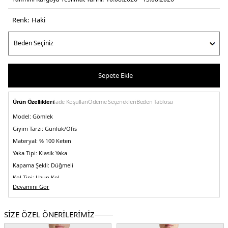
Renk:
haki̇
Sepete Ekle
Ürün Özellikleri
İade Koşulları
Ödeme Seçenekleri
Beden Tablosu
Model:
Gömlek
Giyim Tarzı:
Günlük/Ofis
Materyal:
% 100 Keten
Yaka Tipi:
Klasik Yaka
Kapama Şekli:
Düğmeli
Kol Tipi:
Uzun Kol
Devamını Gör
Kumaş Tipi:
Dokuma
Boy:
Standart
SİZE ÖZEL ÖNERİLERİMİZ
Kalıp Bilgisi:
Comfort Fit
Yaş Grubu:
Yetişkin