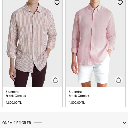
Menşei:
Türkiye
5DY1MARTIN1015.65
Bluemint
Bluemint
Erkek Gömlek
Erkek Gömlek
4.800,00
TL
4.800,00
TL
ÖNEMLİ BİLGİLER