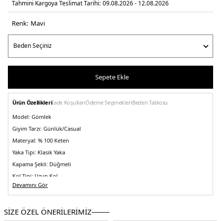
Tahmini Kargoya Teslimat Tarihi:
09.08.2026 - 12.08.2026
Renk:
mavi̇
Sepete Ekle
Ürün Özellikleri
İade Koşulları
Ödeme Seçenekleri
Beden Tablosu
Model:
Gömlek
Giyim Tarzı:
Günlük/Casual
Materyal:
% 100 Keten
Yaka Tipi:
Klasik Yaka
Kapama Şekli:
Düğmeli
Kol Tipi:
Uzun Kol
Devamını Gör
Kumaş Tipi:
Dokuma
Boy:
Standart
SİZE ÖZEL ÖNERİLERİMİZ
Kalıp Bilgisi:
Comfort Fit