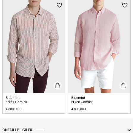
Yaş Grubu:
Yetişkin
Menşei:
Türkiye
5DY1MARTIN1157.42
Bluemint
Bluemint
Erkek Gömlek
Erkek Gömlek
4.800,00
TL
4.800,00
TL
ÖNEMLİ BİLGİLER