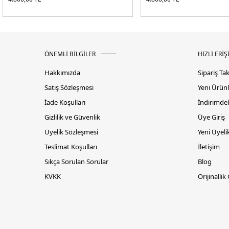
ÖNEMLİ BİLGİLER
HIZLI ERİŞ
Hakkımızda
Sipariş Ta
Satış Sözleşmesi
Yeni Ürünl
İade Koşulları
İndirimdek
Gizlilik ve Güvenlik
Üye Giriş
Üyelik Sözleşmesi
Yeni Üyeli
Teslimat Koşulları
İletişim
Sıkça Sorulan Sorular
Blog
KVKK
Orijinallik