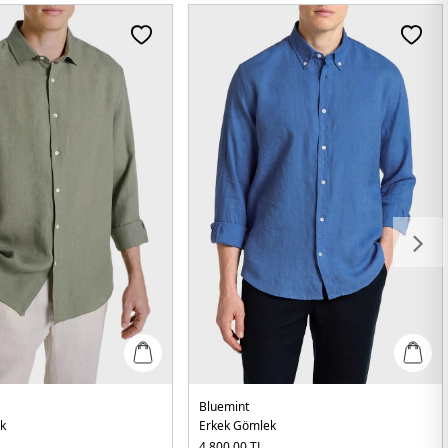
Bluemint
k
Erkek Gömlek
4.800,00
TL