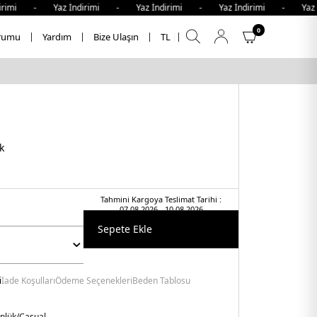
imi - Yaz İndirimi - Yaz İndirimi - Yaz İndirimi - Yaz İnd
0
rumu
Yardım
Bize Ulaşın
TL
k
Tahmini Kargoya Teslimat Tarihi :
07.08.2026 - 10.08.2026
Sepete Ekle
i
İade Koşulları
Ödeme Seçenekleri
Beden Tablosu
nlük/Casual