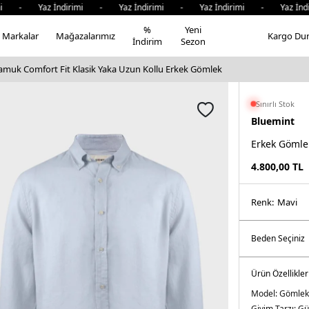
 - Yaz İndirimi - Yaz İndirimi - Yaz İndirimi - Yaz İndir
%
Yeni
Markalar
Mağazalarımız
Kargo Du
İndirim
Sezon
muk Comfort Fit Klasik Yaka Uzun Kollu Erkek Gömlek
Sınırlı Stok
Bluemint
Erkek Gömle
4.800,00
TL
Renk:
mavi̇
Ürün Özellikler
Model:
Gömlek
Giyim Tarzı:
Gü