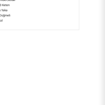
0 Keten
k Yaka
Düğmeli
ol
kuma
mfort Fit
şkin
e
209.42