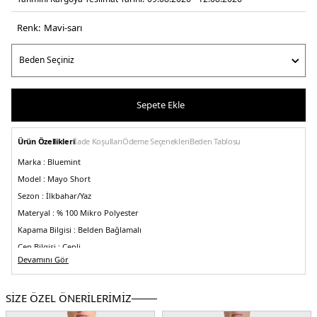
Renk:
mavi̇-sari
Sepete Ekle
Ürün Özellikleri
İade Koşulları
Ödeme Seçenekleri
Beden Tablosu
Marka :
Bluemint
Model :
Mayo Short
Sezon :
İlkbahar/Yaz
Materyal :
% 100 Mikro Polyester
Kapama Bilgisi :
Belden Bağlamalı
Cep Bilgisi :
Cepli
Devamını Gör
Kalıp Bilgisi :
Regular Fit
Detay :
-File astar
-Lastikli bel
-Hızlı kuruyan yumuşak tuşeli
SİZE ÖZEL ÖNERİLERİMİZ
Üretim Yeri :
Türkiye
5DY1BM23003011MS889.5789