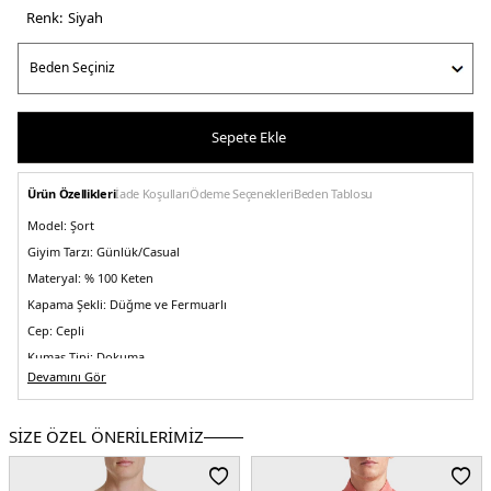
Renk:
si̇yah
Sepete Ekle
Ürün Özellikleri
İade Koşulları
Ödeme Seçenekleri
Beden Tablosu
Model:
Şort
Giyim Tarzı:
Günlük/Casual
Materyal:
% 100 Keten
Kapama Şekli:
Düğme ve Fermuarlı
Cep:
Cepli
Kumaş Tipi:
Dokuma
Devamını Gör
Bel:
Normal Bel
Boy:
Diz Üstü
SİZE ÖZEL ÖNERİLERİMİZ
Kalıp Bilgisi:
Regular Fit
Yaş Grubu:
Yetişkin
Menşei:
Türkiye