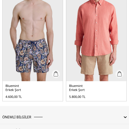
5DY1EDMUND111.07
Bluemint
Bluemint
Erkek Şort
Erkek Şort
4.600,00
TL
5.800,00
TL
ÖNEMLİ BİLGİLER