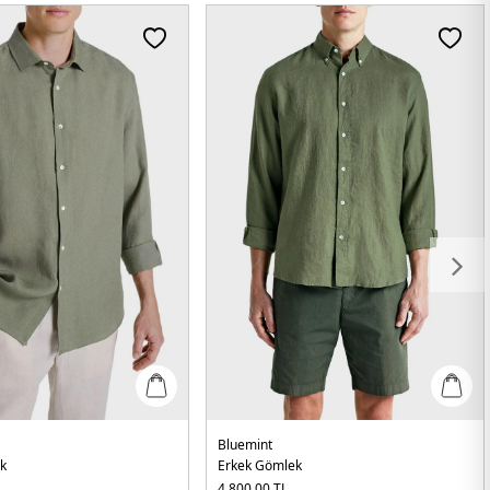
Bluemint
k
Erkek Gömlek
4.800,00
TL