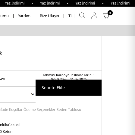
az İndirimi - Yaz İndirimi - Yaz İndirimi - Yaz İndirimi -
0
rumu
Yardım
Bize Ulaşın
TL
k
Tahmini Kargoya Teslimat Tarihi :
avi̇
08.08.2026 - 11.08.2026
Sepete Ekle
i
İade Koşulları
Ödeme Seçenekleri
Beden Tablosu
nlük/Casual
0 Keten