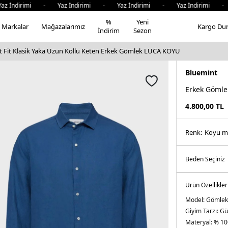
İndirimi - Yaz İndirimi - Yaz İndirimi - Yaz İndirimi - Y
%
Yeni
Markalar
Mağazalarımız
Kargo Du
İndirim
Sezon
 Fit Klasik Yaka Uzun Kollu Keten Erkek Gömlek LUCA KOYU
Bluemint
Erkek Gömle
4.800,00
TL
Renk:
koyu m
Ürün Özellikler
Model:
Gömlek
Giyim Tarzı:
Gü
Materyal:
% 10