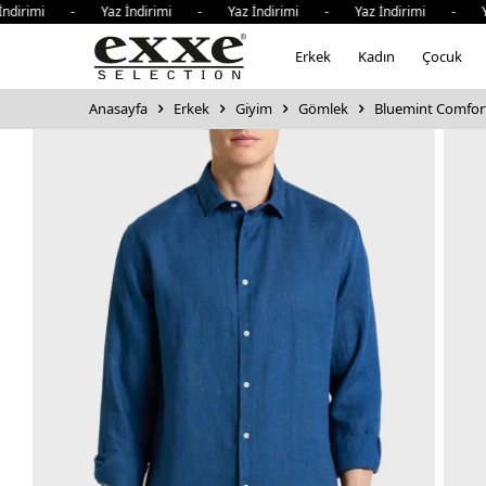
irimi - Yaz İndirimi - Yaz İndirimi - Yaz İndirimi - Yaz 
Erkek
Kadın
Çocuk
Anasayfa
Erkek
Giyim
Gömlek
Bluemint Comfort