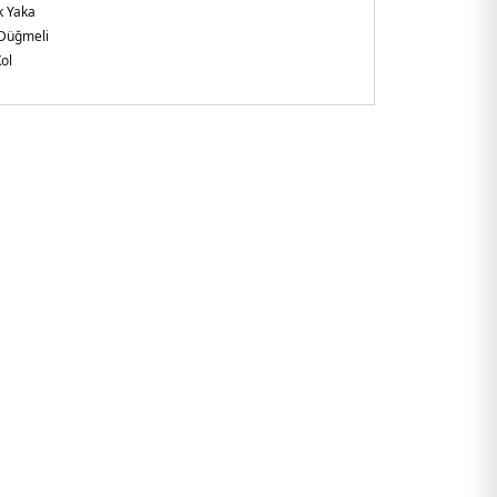
k Yaka
Düğmeli
ol
kuma
mfort Fit
şkin
e
3.63