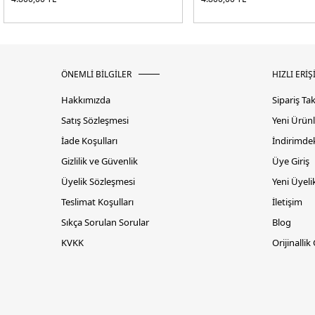
ÖNEMLİ BİLGİLER
HIZLI ERİŞ
Hakkımızda
Sipariş Ta
Satış Sözleşmesi
Yeni Ürünl
İade Koşulları
İndirimdek
Gizlilik ve Güvenlik
Üye Giriş
Üyelik Sözleşmesi
Yeni Üyeli
Teslimat Koşulları
İletişim
Sıkça Sorulan Sorular
Blog
KVKK
Orijinallik