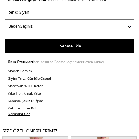
Renk:
si̇yah
Sepete Ekle
Ürün Özellikleri
İade Koşulları
Ödeme Seçenekleri
Beden Tablosu
Model:
Gömlek
Giyim Tarzı:
Günlük/Casual
Materyal:
% 100 Keten
Yaka Tipi:
Klasik Yaka
Kapama Şekli:
Düğmeli
Kol Tipi:
Uzun Kol
Devamını Gör
Kumaş Tipi:
Dokuma
Boy:
Standart
SİZE ÖZEL ÖNERİLERİMİZ
Kalıp Bilgisi:
Comfort Fit
Yaş Grubu:
Yetişkin