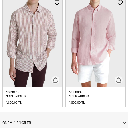
Menşei:
Türkiye
5DY1MARTIN111.07
Bluemint
Bluemint
Erkek Gömlek
Erkek Gömlek
4.800,00
TL
4.800,00
TL
ÖNEMLİ BİLGİLER