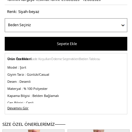
Renk:
si̇yah-beyaz
Sepete Ekle
Ürün Özellikleri
İade Koşulları
Ödeme Seçenekleri
Beden Tablosu
Model :
Şort
Giyim Tarzı :
Günlük/Casual
Desen :
Desenli
Materyal :
% 100 Polyester
Kapama Bilgisi :
Belden Bağlamalı
Cep Bilgisi :
Cepli
Devamını Gör
Kalıp Bilgisi :
Regular Fit, Normal Bel
Detay :
-File astarlı
-Hızlı kuruyan yumuşak tuşeli kumaş
SİZE ÖZEL ÖNERİLERİMİZ
Üretim Yeri :
Türkiye
5DY1BM25003011MS1139.389