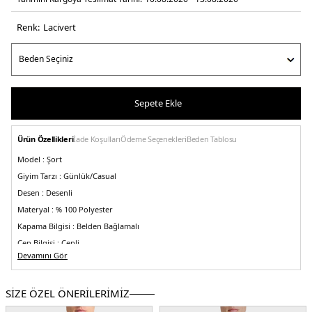
Renk:
laci̇vert
Sepete Ekle
Ürün Özellikleri
İade Koşulları
Ödeme Seçenekleri
Beden Tablosu
Model :
Şort
Giyim Tarzı :
Günlük/Casual
Desen :
Desenli
Materyal :
% 100 Polyester
Kapama Bilgisi :
Belden Bağlamalı
Cep Bilgisi :
Cepli
Devamını Gör
Kalıp Bilgisi :
Regular Fit, Normal Bel
Detay :
-File astarlı
-Hızlı kuruyan yumuşak tuşeli kumaş
SİZE ÖZEL ÖNERİLERİMİZ
Üretim Yeri :
Türkiye
5DY1BM25003011MS1169.12