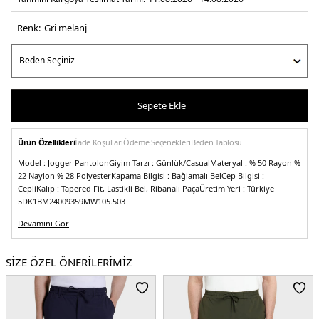
Renk:
gri̇ melanj
Sepete Ekle
Ürün Özellikleri
İade Koşulları
Ödeme Seçenekleri
Beden Tablosu
Model :
Jogger Pantolon
Giyim Tarzı :
Günlük/Casual
Materyal :
% 50 Rayon %
22 Naylon % 28 Polyester
Kapama Bilgisi :
Bağlamalı Bel
Cep Bilgisi :
Cepli
Kalıp :
Tapered Fit, Lastikli Bel, Ribanalı Paça
Üretim Yeri :
Türkiye
5DK1BM24009359MW105.503
Devamını Gör
SİZE ÖZEL ÖNERİLERİMİZ