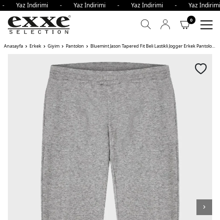
i - Yaz İndirimi - Yaz İndirimi - Yaz İndirimi - Yaz İndir
0
Anasayfa
Erkek
Giyim
Pantolon
Bluemint Jason Tapered Fit Beli Lastikli Jogger Erkek Pantolon GRİ MELANJ