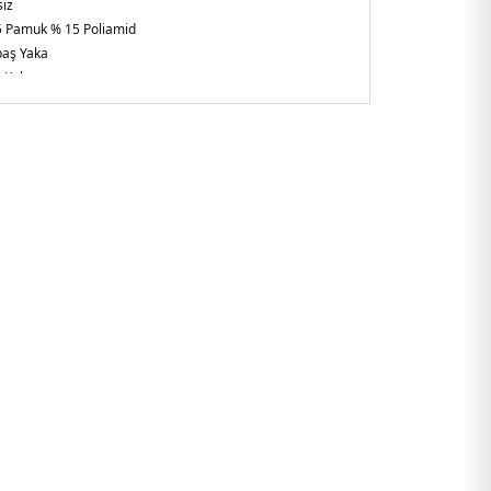
iz
 Pamuk % 15 Poliamid
aş Yaka
 Kol
mfort Fit / Rahat Kesim
 :
Boy : 1.83 cm / Beden : M
rkiye
254MS112.25