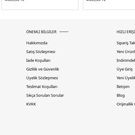
ÖNEMLİ BİLGİLER
HIZLI ERİŞ
Hakkımızda
Sipariş Ta
Satış Sözleşmesi
Yeni Ürünl
İade Koşulları
İndirimdek
Gizlilik ve Güvenlik
Üye Giriş
Üyelik Sözleşmesi
Yeni Üyeli
Teslimat Koşulları
İletişim
Sıkça Sorulan Sorular
Blog
KVKK
Orijinallik