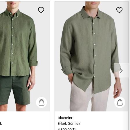
Bluemint
k
Erkek Gömlek
4.800,00
TL