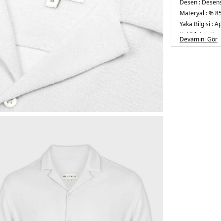
Desen :
Desens
Materyal :
% 85
Yaka Bilgisi :
Ap
Kol Bilgisi :
Kısa
Devamını Gör
Kalıp Bilgisi :
Co
Manken Ölçüsü
Üretim Yeri :
Tü
5DY1BM24002