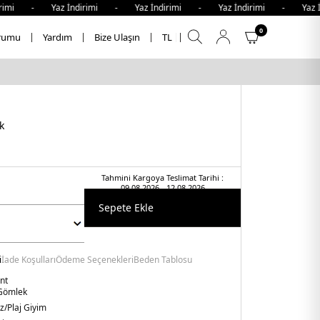
mi - Yaz İndirimi - Yaz İndirimi - Yaz İndirimi - Yaz İnd
0
rumu
Yardım
Bize Ulaşın
TL
k
Tahmini Kargoya Teslimat Tarihi :
09.08.2026 - 12.08.2026
Sepete Ekle
i
İade Koşulları
Ödeme Seçenekleri
Beden Tablosu
nt
Gömlek
z/Plaj Giyim