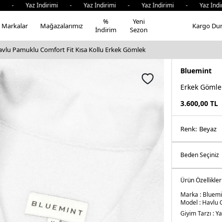
 - Yaz İndirimi - Yaz İndirimi - Yaz İndirimi - Yaz İndiri
%
Yeni
Markalar
Mağazalarımız
Kargo Du
İndirim
Sezon
vlu Pamuklu Comfort Fit Kısa Kollu Erkek Gömlek
Bluemint
Erkek Gömle
3.600,00
TL
Renk:
beyaz
Ürün Özellikler
Marka :
Bluemi
Model :
Havlu 
Giyim Tarzı :
Ya