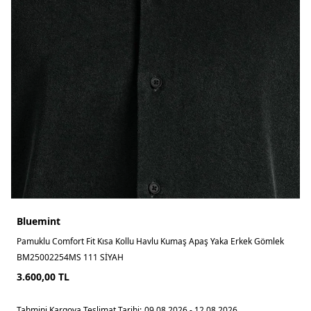
Bluemint
Pamuklu Comfort Fit Kısa Kollu Havlu Kumaş Apaş Yaka Erkek Gömlek
BM25002254MS 111 SİYAH
3.600,00
TL
Tahmini Kargoya Teslimat Tarihi:
09.08.2026 - 12.08.2026