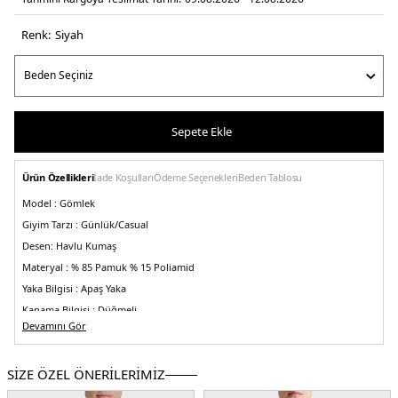
Renk:
si̇yah
Sepete Ekle
Ürün Özellikleri
İade Koşulları
Ödeme Seçenekleri
Beden Tablosu
Model :
Gömlek
Giyim Tarzı :
Günlük/Casual
Desen:
Havlu Kumaş
Materyal :
% 85 Pamuk % 15 Poliamid
Yaka Bilgisi :
Apaş Yaka
Kapama Bilgisi :
Düğmeli
Devamını Gör
Kol Bilgisi :
Kısa Kol
Kalıp Bilgisi :
Comfort Fit
SİZE ÖZEL ÖNERİLERİMİZ
Üretim Yeri :
Türkiye
5DY1BM25002254MS111.07