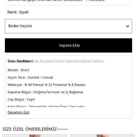
Renk:
si̇yah
Sepete Ekle
Ürün Özellikleri
İade Koşulları
Ödeme Seçenekleri
Beden Tablosu
Model :
Short
Giyim Tarzı :
Günlük / Casual
Materyal :
% 60 Pamuk % 32 Poliamid % 8 Elastan
Kapama Bilgisi :
Düğme,Fermuar ve İç Bağlama
Cep Bilgisi :
Cepli
Kalıp Bilgisi :
Tailored Fit / Kişiye Özel / Tam kalıp
Devamını Gör
Üretim Yeri :
Türkiye
5DY1BM25004255MS111.07
SİZE ÖZEL ÖNERİLERİMİZ