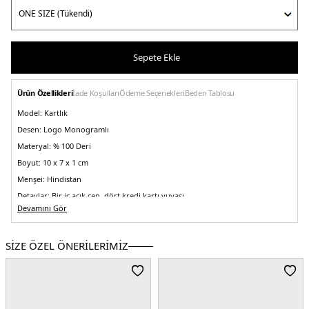
Sepete Ekle
Ürün Özellikleri
İade Koşulları
Ödeme Seçenekleri
Beden Tablosu
Model:
Kartlık
Desen:
Logo Monogramlı
Materyal:
% 100 Deri
Boyut:
10 x 7 x 1 cm
Menşei:
Hindistan
Detaylar:
Bir iç açık cep, dört kredi kartı yuvası
5DY150536778002.07
Devamını Gör
SİZE ÖZEL ÖNERİLERİMİZ