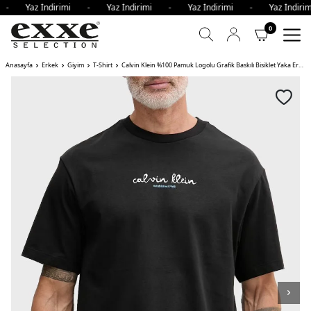
i - Yaz İndirimi - Yaz İndirimi - Yaz İndirimi - Yaz İndi
0
Anasayfa
Erkek
Giyim
T-Shirt
Calvin Klein %100 Pamuk Logolu Grafik Baskılı Bisiklet Yaka Erkek T Shirt