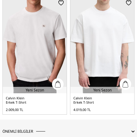
Menşei:
Hindistan
5DE1LV04RG816GUB1.07
Yeni Sezon
Yeni Sezon
Calvin Klein
Calvin Klein
Erkek T-Shirt
Erkek T-Shirt
2.009,00
TL
4.019,00
TL
ÖNEMLİ BİLGİLER