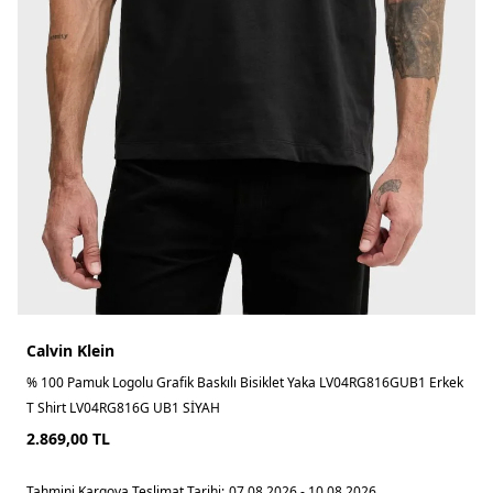
Calvin Klein
% 100 Pamuk Logolu Grafik Baskılı Bisiklet Yaka LV04RG816GUB1 Erkek
T Shirt LV04RG816G UB1 SİYAH
2.869,00
TL
Tahmini Kargoya Teslimat Tarihi:
07.08.2026 - 10.08.2026