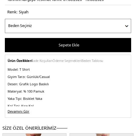
Renk:
si̇yah
Sepete Ekle
Ürün Özellikleri
İade Koşulları
Ödeme Seçenekleri
Beden Tablosu
Model:
T Shirt
Giyim Tarzı:
Günlük/Casual
Desen:
Grafik Logo Baskılı
Materyal:
% 100 Pamuk
Yaka Tipi:
Bisiklet Yaka
Kol Tipi:
Kısa Kol
Devamını Gör
Kumaş Tipi:
Örme
Boy:
Standart
SİZE ÖZEL ÖNERİLERİMİZ
Kalıp Bilgisi:
Regular Fit
Yaş Grubu:
Yetişkin