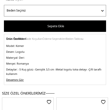
Sepete Ekle
Ürün Özellikleri
İade Koşulları
Ödeme Seçenekleri
Beden Tablosu
Model:
Kemer
Desen:
Logolu
Materyal:
Deri
Menşei:
Romanya
Detaylar:
-5 Kuş gözü -Genişlik 3,5 cm -Metal logolu toka detayı -Çift taraflı
kullanım
5DE1LV04G7033GUK4.07
Devamını Gör
SİZE ÖZEL ÖNERİLERİMİZ