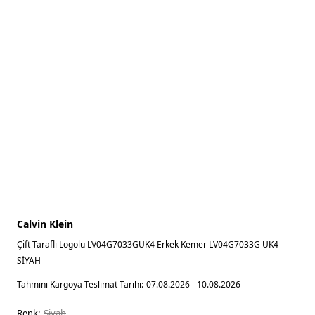
Calvin Klein
Çift Taraflı Logolu LV04G7033GUK4 Erkek Kemer LV04G7033G UK4
SİYAH
Tahmini Kargoya Teslimat Tarihi:
07.08.2026 - 10.08.2026
Renk:
si̇yah