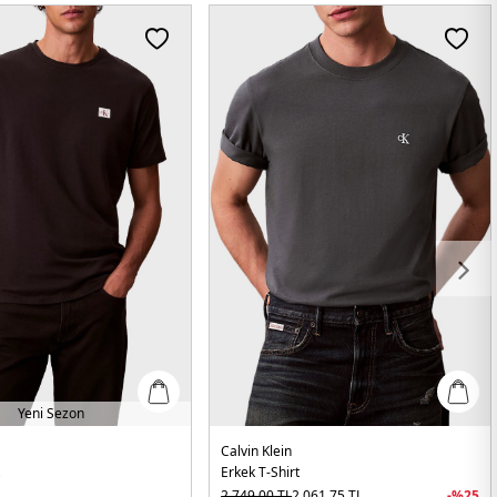
Yeni Sezon
Calvin Klein
t
Erkek T-Shirt
2.749,00
TL
2.061,75
TL
-%
25