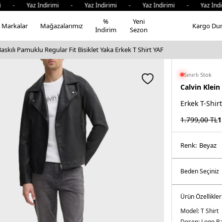
i - Yaz İndirimi - Yaz İndirimi - Yaz İndirimi - Yaz İndir
%
Yeni
Markalar
Mağazalarımız
Kargo Du
İndirim
Sezon
askılı Pamuklu Regular Fit Bisiklet Yaka Erkek T Shirt YAF
Sınırlı Stok
Calvin Klein
Erkek T-Shirt
1.799,00
TL
1
Renk:
beyaz
Ürün Özellikler
Model:
T Shirt
Desen:
Logo Ba