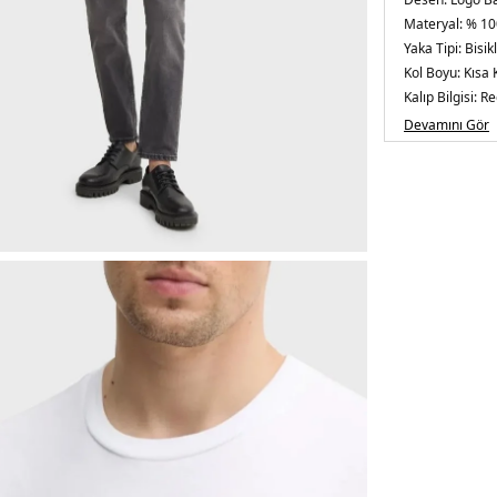
Materyal:
% 10
Yaka Tipi:
Bisik
Kol Boyu:
Kısa 
Kalıp Bilgisi:
Re
Menşei:
Türkiy
Devamını Gör
Detaylar:
Çift 
5DE1K10K1141