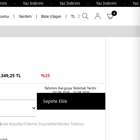
imi - Yaz İndirimi - Yaz İndirimi - Yaz İndirimi - Yaz İn
0
rumu
Yardım
Bize Ulaşın
TL
.349,25
TL
%
25
Tahmini Kargoya Teslimat Tarihi :
07.08.2026 - 10.08.2026
Sepete Ekle
i
İade Koşulları
Ödeme Seçenekleri
Beden Tablosu
skılı