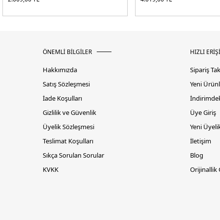
ÖNEMLİ BİLGİLER
HIZLI ERİŞ
Hakkımızda
Sipariş Ta
Satış Sözleşmesi
Yeni Ürünl
İade Koşulları
İndirimdek
Gizlilik ve Güvenlik
Üye Giriş
Üyelik Sözleşmesi
Yeni Üyeli
Teslimat Koşulları
İletişim
Sıkça Sorulan Sorular
Blog
KVKK
Orijinallik