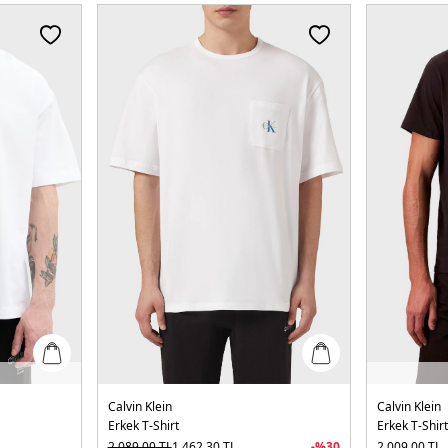
Calvin Klein
Calvin Klein
Erkek T-Shirt
Erkek T-Shir
2.089,00
TL
1.462,30
TL
-%
30
2.009,00
TL