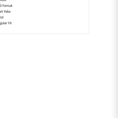
0 Pamuk
let Yaka
Kol
gular Fit
e
yazılı logo tasarım baskısı
49YAF.25