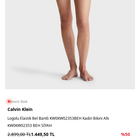
Sınırlı Stok
Calvin Klein
Logolu Elastik Bel Bantlı KW0KW02353BEH Kadın Bikini Altı
KW0KW02353 BEH SİYAH
2.899,00
TL
1.449,50
TL
%
50