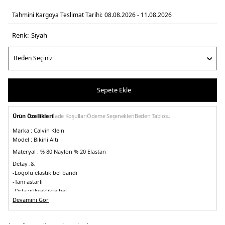
Tahmini Kargoya Teslimat Tarihi:
08.08.2026 - 11.08.2026
Renk:
si̇yah
Sepete Ekle
Ürün Özellikleri
İade Koşulları
Ödeme Seçenekleri
Beden Tablosu
Marka :
Calvin Klein
Model :
Bikini Altı
Materyal :
% 80 Naylon % 20 Elastan
Detay :
&
-Logolu elastik bel bandı
-Tam astarlı
-Orta yükseklikte bel
Üretim Yeri :
Devamını Gör
Vietnam
5DE2KW0KW02353BEH.07