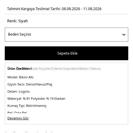
Tahmini Kargoya Teslimat Tarihi:
08.08.2026 - 11.08.2026
Renk:
si̇yah
Sepete Ekle
Ürün Özellikleri
İade Koşulları
Ödeme Seçenekleri
Beden Tablosu
Model:
Bikini Altı
Giyim Tarzı:
Deniz/Havuz/Plaj
Desen:
Logolu
Materyal:
% 81 Polyester % 19 Elastan
Kumaş Tipi:
Belirtilmemiş
Bel:
Orta Bel
Devamını Gör
Yaş Grubu:
Yetişkin
Menşei:
Vietnam
5DE2LV00Q61218UB1.07