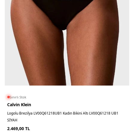
Sınırlı Stok
Calvin Klein
Logolu Brezilya LV00Q61218UB1 Kadın Bikini Altı LV00Q61218 UB1
SİYAH
2.469,00
TL