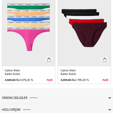
Calvin Klein
Calvin Klein
Kadın Külot
Kadın Külot
3.849,00
TL
3.079,20
TL
-%
20
3.499,00
TL
2.799,20
TL
-%
20
ÖNEMLİ BİLGİLER
HIZLI ERİŞİM