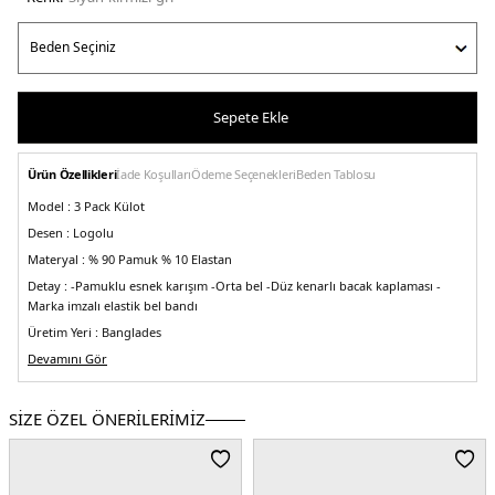
Sepete Ekle
Ürün Özellikleri
İade Koşulları
Ödeme Seçenekleri
Beden Tablosu
Model :
3 Pack Külot
Desen :
Logolu
Materyal :
% 90 Pamuk % 10 Elastan
Detay :
-Pamuklu esnek karışım
-Orta bel
-Düz kenarlı bacak kaplaması
-
Marka imzalı elastik bel bandı
Üretim Yeri :
Banglades
5DE2000QD5209E31W.9785
Devamını Gör
SİZE ÖZEL ÖNERİLERİMİZ