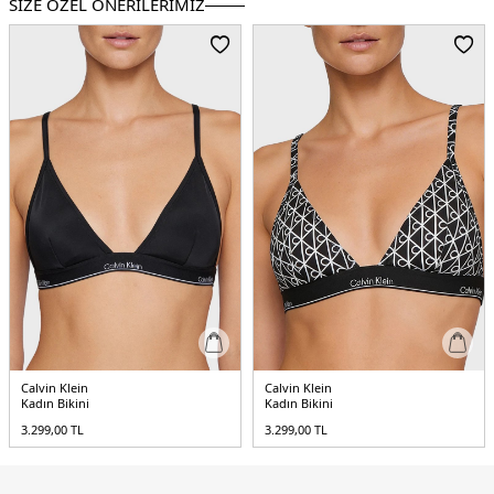
SİZE ÖZEL ÖNERİLERİMİZ
5DE2KW0KW02390TOZ.36
Calvin Klein
Calvin Klein
Kadın Bikini
Kadın Bikini
3.299,00
TL
3.299,00
TL