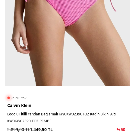
Sınırlı Stok
Calvin Klein
Logolu Fitilli Yandan Bağlamalı KW0KW02390TOZ Kadın Bikini Altı
KW0KW02390 TOZ PEMBE
2.899,00
TL
1.449,50
TL
%
50