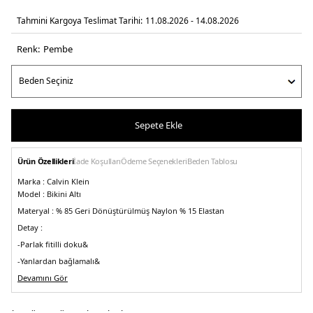
Tahmini Kargoya Teslimat Tarihi:
11.08.2026 - 14.08.2026
Renk:
pembe
Sepete Ekle
Ürün Özellikleri
İade Koşulları
Ödeme Seçenekleri
Beden Tablosu
Marka :
Calvin Klein
Model :
Bikini Altı
Materyal :
% 85 Geri Dönüştürülmüş Naylon % 15 Elastan
Detay :
-Parlak fitilli doku&
-Yanlardan bağlamalı&
-Calvin Klein imzası elastik arka kısım
Devamını Gör
-Model 176 cm boyunda S beden giymektedir
Üretim Yeri :
Vietnam