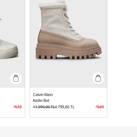
Calvin Klein
Kadın Bot
-%
50
11.999,00
TL
4.799,60
TL
-%
60