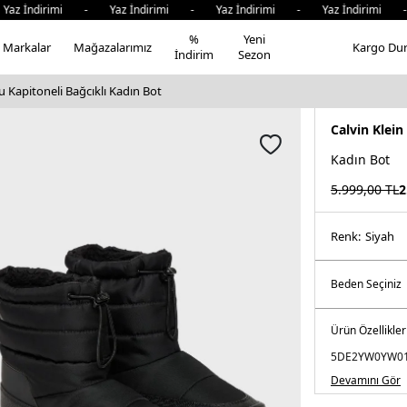
İndirimi - Yaz İndirimi - Yaz İndirimi - Yaz İndirimi - Y
%
Yeni
Markalar
Mağazalarımız
Kargo Du
İndirim
Sezon
u Kapitoneli Bağcıklı Kadın Bot
Calvin Klein
Kadın Bot
5.999,00
TL
2
Renk:
si̇yah
Ürün Özellikler
5DE2YW0YW01
Devamını Gör