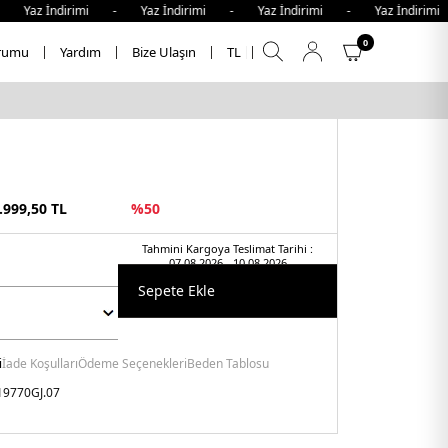
az İndirimi - Yaz İndirimi - Yaz İndirimi - Yaz İndirimi -
0
rumu
Yardım
Bize Ulaşın
TL
.999,50
TL
%
50
Tahmini Kargoya Teslimat Tarihi :
07.08.2026 - 10.08.2026
Sepete Ekle
i
İade Koşulları
Ödeme Seçenekleri
Beden Tablosu
9770GJ.07