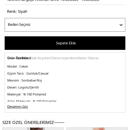
Renk:
si̇yah
Sepete Ekle
Ürün Özellikleri
İade Koşulları
Ödeme Seçenekleri
Beden Tablosu
Model :
Ceket
Giyim Tarzı :
Günlük/Casual
Mevsim :
Sonbahar/Kış
Desen:
Logolu/Şeritli
Materyal :
% 100 Poliamid
Astar Materyali :
% 100 Polyester
Devamını Gör
Yaka Tipi :
Dik Yaka
Kapama Şekli :
Fermuar
SİZE ÖZEL ÖNERİLERİMİZ
Kol Bilgisi :
Uzun Kol
Cep :
Cepli