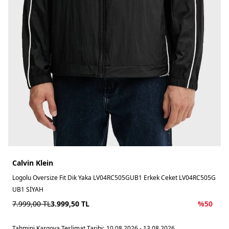
Calvin Klein
Logolu Oversize Fit Dik Yaka LV04RC505GUB1 Erkek Ceket LV04RC505G
UB1 SİYAH
7.999,00
TL
3.999,50
TL
%
50
Tahmini Kargoya Teslimat Tarihi:
10.08.2026 - 13.08.2026