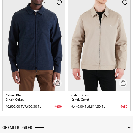
Kalıp Bilgisi :
Oversize Fit
Detaylar :
-Suya ve rüzgara dayanıklı
-Nefes alabilen file tasarımlı astar
-
Kontrast renkli şerit detayları
Menşei :
Vietnam
5DE1LV04RC505GUB1.07
Calvin Klein
Calvin Klein
Erkek Ceket
Erkek Ceket
10.999,00
TL
7.699,30
TL
-%
30
9.449,00
TL
6.614,30
TL
-%
30
ÖNEMLİ BİLGİLER