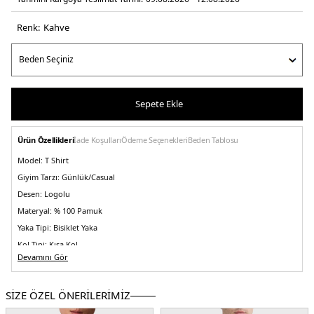
Renk:
kahve
Sepete Ekle
Ürün Özellikleri
İade Koşulları
Ödeme Seçenekleri
Beden Tablosu
Model:
T Shirt
Giyim Tarzı:
Günlük/Casual
Desen:
Logolu
Materyal:
% 100 Pamuk
Yaka Tipi:
Bisiklet Yaka
Kol Tipi:
Kısa Kol
Devamını Gör
Kumaş Tipi:
Belirtilmemiş
Boy:
Standart
SİZE ÖZEL ÖNERİLERİMİZ
Kalıp Bilgisi:
Regular Fit
Yaş Grubu:
Yetişkin