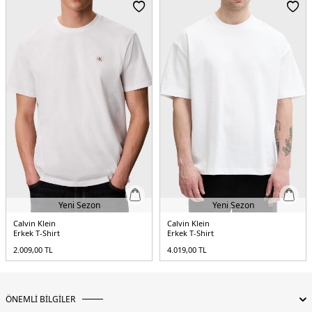
Menşei:
Hindistan
5DE1LV04RB824GTO2.03
Yeni Sezon
Yeni Sezon
Calvin Klein
Calvin Klein
Erkek T-Shirt
Erkek T-Shirt
2.009,00
TL
4.019,00
TL
ÖNEMLİ BİLGİLER