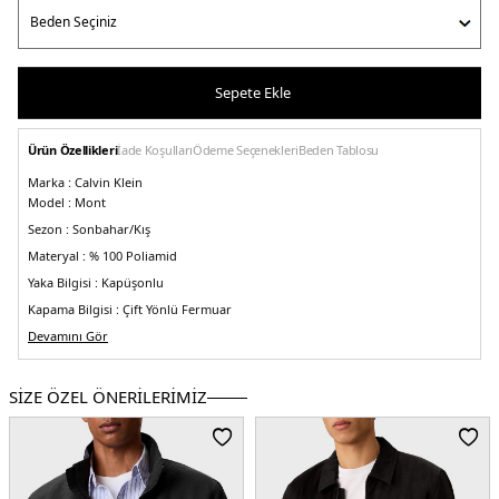
Sepete Ekle
Ürün Özellikleri
İade Koşulları
Ödeme Seçenekleri
Beden Tablosu
Marka :
Calvin Klein
Model :
Mont
Sezon :
Sonbahar/Kış
Materyal :
% 100 Poliamid
Yaka Bilgisi :
Kapüşonlu
Kapama Bilgisi :
Çift Yönlü Fermuar
Kol Bilgisi :
Devamını Gör
Uzun Kol
Cep Bilgisi :
Cepli
Kalıp Bilgisi :
Regular Fit
SİZE ÖZEL ÖNERİLERİMİZ
Üretim Yeri :
Çin
5DE1K10K108627BEH.07