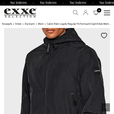
i - Yaz İndirimi - Yaz İndirimi - Yaz İndirimi - Yaz İndi
0
Anasayfa
Erkek
Dış Giyim
Mont
Calvin Klein Logolu Regular Fit Fermuarlı Cepli Erkek Mont BEH