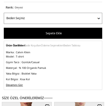
Renk:
beyaz
Sepete Ekle
Ürün Özellikleri
İade Koşulları
Ödeme Seçenekleri
Beden Tablosu
Marka :
Calvin Klein
Model :
T-shirt
Giyim Tarzı :
Günlük/Casual
Materyal :
% 100 Organik Pamuk
Yaka Bilgisi :
Bisiklet Yaka
Kol Bilgisi :
Kısa Kol
Kalıp Bilgisi :
Devamını Gör
Slim Fit
Manken Ölçüsü :
Boy : 1.86 cm / Beden : M
Üretim Yeri :
Sri Lanka
SİZE ÖZEL ÖNERİLERİMİZ
5DE1J30J321776YAF.25