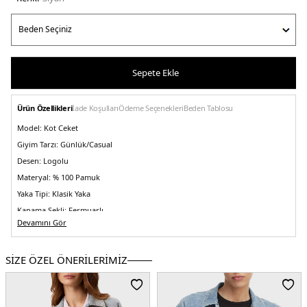
Sepete Ekle
Ürün Özellikleri
İade Koşulları
Ödeme Seçenekleri
Beden Tablosu
Model:
Kot Ceket
Giyim Tarzı:
Günlük/Casual
Desen:
Logolu
Materyal:
% 100 Pamuk
Yaka Tipi:
Klasik Yaka
Kapama Şekli:
Fermuarlı
Devamını Gör
Kol Tipi:
Uzun Kol
Cep:
Cepli
SİZE ÖZEL ÖNERİLERİMİZ
Kumaş Tipi:
Belirtilmemiş
Boy:
Kısa
Kalıp Bilgisi:
Fitted Fit