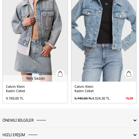
Yaş Grubu:
Yetişkin
Menşei:
Bangladeş
5DE2LV047D779GTWM.07
Yeni Sezon
Calvin Klein
Calvin Klein
Kadın Ceket
Kadın Ceket
9.769,00
TL
5.749,00
TL
4.024,30
TL
-%
30
ÖNEMLİ BİLGİLER
HIZLI ERİŞİM