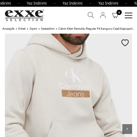
ndirimi - Yaz İndirimi - Yaz İndirimi - Yaz İndirimi - Ya
0
Anasayfa
Erkek
Giyim
Sweatshirt
Calvin Klein Pamuklu Regular Fit Kanguru Cepli Kapüşonlu Erkek Sweat ACF