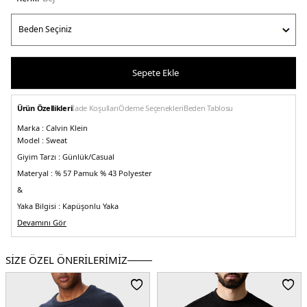
Sepete Ekle
Ürün Özellikleri
İade Koşulları
Ödeme Seçenekleri
Beden Tablosu
Marka :
Calvin Klein
Model :
Sweat
Giyim Tarzı :
Günlük/Casual
Materyal :
% 57 Pamuk % 43 Polyester
&
Yaka Bilgisi :
Kapüşonlu Yaka
&
Devamını Gör
Kol Bilgisi :
Uzun Kol
&
SİZE ÖZEL ÖNERİLERİMİZ
Kalıp Bilgisi :
Regular Fit
&
Manken Ölçüsü :
Boy : 1.86 cm / Beden : L