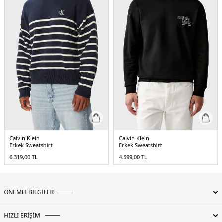
&
Üretim Yeri :
Bangladeş
5DE1J30J323762ACF.17
Calvin Klein
Calvin Klein
Erkek Sweatshirt
Erkek Sweatshirt
6.319,00
TL
4.599,00
TL
ÖNEMLİ BİLGİLER
HIZLI ERİŞİM