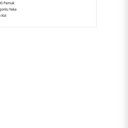
00 Pamuk
şonlu Yaka
 Kol
laxed Fit
analı etek ucu ve manşetler
adeş
43G67U.25