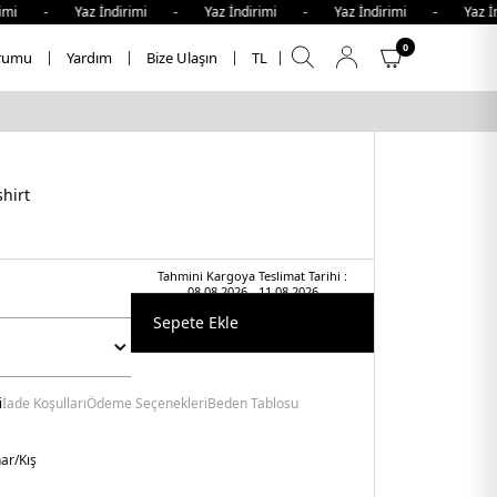
 - Yaz İndirimi - Yaz İndirimi - Yaz İndirimi - Yaz İndiri
0
rumu
Yardım
Bize Ulaşın
TL
hirt
Tahmini Kargoya Teslimat Tarihi :
08.08.2026 - 11.08.2026
Sepete Ekle
i
İade Koşulları
Ödeme Seçenekleri
Beden Tablosu
ar/Kış