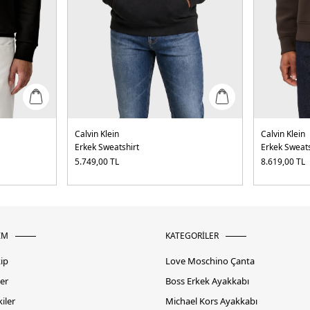
Calvin Klein
Calvin Klein
Erkek Sweatshirt
Erkek Sweats
5.749,00
TL
8.619,00
TL
İM
KATEGORİLER
kip
Love Moschino Çanta
er
Boss Erkek Ayakkabı
iler
Michael Kors Ayakkabı