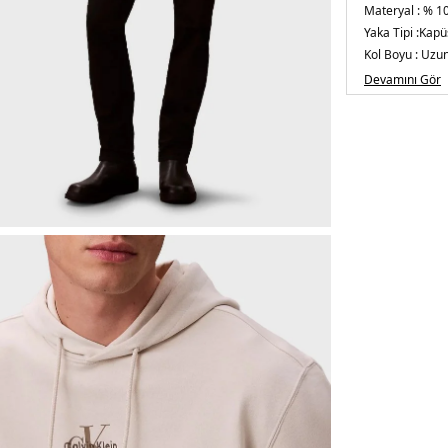
Materyal :
% 1
Yaka Tipi :
Kapü
Kol Boyu :
Uzun
Kalıp Bilgisi :
Re
Devamını Gör
Detaylar :
- Rib
Menşei :
Bangl
5DE1LV04RD2