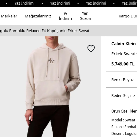
Yaz İndirimi - Yaz İndirimi - Yaz İndirimi - Yaz İndirimi
%
Yeni
Markalar
Mağazalarımız
Kargo Du
İndirim
Sezon
Logolu Pamuklu Relaxed Fit Kapüşonlu Erkek Sweat
Calvin Klein
Erkek Sweats
5.749,00
TL
Renk:
beyaz
Ürün Özellikler
Model :
Sweat
Sezon :
Sonbah
Desen :
Logolu