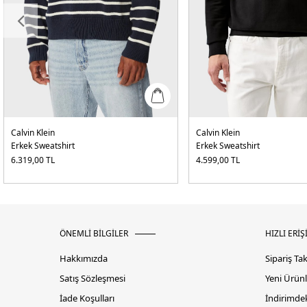
Calvin Klein
Calvin Klein
Erkek Sweatshirt
Erkek Sweatshirt
6.319,00
TL
4.599,00
TL
ÖNEMLİ BİLGİLER
HIZLI ERİŞ
Hakkımızda
Sipariş Ta
Satış Sözleşmesi
Yeni Ürünl
İade Koşulları
İndirimdek