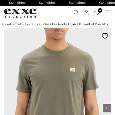
i - Yaz İndirimi - Yaz İndirimi - Yaz İndirimi - Yaz İndir
0
Anasayfa
Erkek
Giyim
T-Shirt
Calvin Klein Pamuklu Regular Fit Logolu Bisiklet Yaka Erkek T Shirt LDY HAKİ