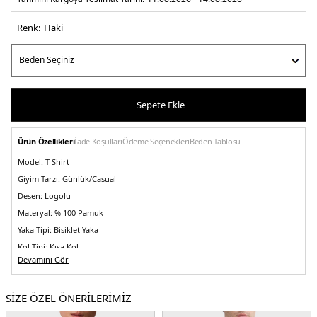
Renk:
haki̇
Sepete Ekle
Ürün Özellikleri
İade Koşulları
Ödeme Seçenekleri
Beden Tablosu
Model:
T Shirt
Giyim Tarzı:
Günlük/Casual
Desen:
Logolu
Materyal:
% 100 Pamuk
Yaka Tipi:
Bisiklet Yaka
Kol Tipi:
Kısa Kol
Devamını Gör
Kumaş Tipi:
Belirtilmemiş
Boy:
Standart
SİZE ÖZEL ÖNERİLERİMİZ
Kalıp Bilgisi:
Regular Fit
Yaş Grubu:
Yetişkin