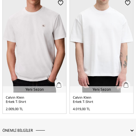
Menşei:
Sri Lanka
5DE1LV04RC272GLDY.65
Yeni Sezon
Yeni Sezon
Calvin Klein
Calvin Klein
Erkek T-Shirt
Erkek T-Shirt
2.009,00
TL
4.019,00
TL
ÖNEMLİ BİLGİLER