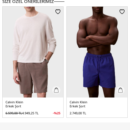
SİZE ÖZEL ÖNERİLERİMİZ
Calvin Klein
Calvin Klein
Erkek Şort
Erkek Şort
6.599,00
TL
4.949,25
TL
-%
25
2.749,00
TL