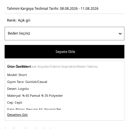
Tahmini Kargoya Teslimat Tarihi:
08.08.2026 - 11.08.2026
Renk:
açik gri̇
Sepete Ekle
Ürün Özellikleri
İade Koşulları
Ödeme Seçenekleri
Beden Tablosu
Model:
Short
Giyim Tarzı:
Günlük/Casual
Desen:
Logolu
Materyal:
% 65 Pamuk % 35 Polyester
Cep:
Cepli
Kalıp Bilgisi:
Regular Fit, Normal Bel
Devamını Gör
Menşei:
Vietnam
5DE1K10K111208PBQ.52