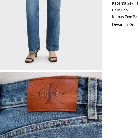
Kapama Şekli:
Cep:
Cepli
Kumaş Tipi:
Be
Bel:
Normal Be
Devamını Gör
Boy:
Standart
Paça Tipi:
Düz 
Kalıp Bilgisi:
Re
Yaş Grubu:
Yeti
Menşei:
Bangl
5DE2LV047E70