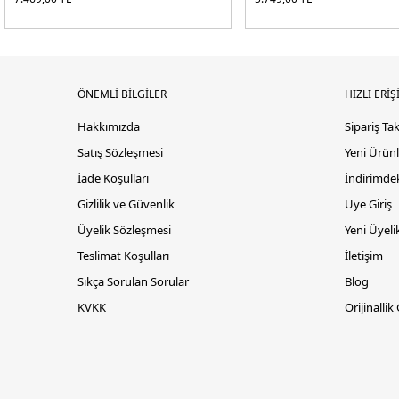
ÖNEMLİ BİLGİLER
HIZLI ERİŞ
Hakkımızda
Sipariş Ta
Satış Sözleşmesi
Yeni Ürünl
İade Koşulları
İndirimdek
Gizlilik ve Güvenlik
Üye Giriş
Üyelik Sözleşmesi
Yeni Üyeli
Teslimat Koşulları
İletişim
Sıkça Sorulan Sorular
Blog
KVKK
Orijinallik