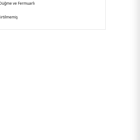
Düğme ve Fermuarlı
lirtilmemiş
l
Paça
laxed Fit
şkin
adeş
4G3NL.12