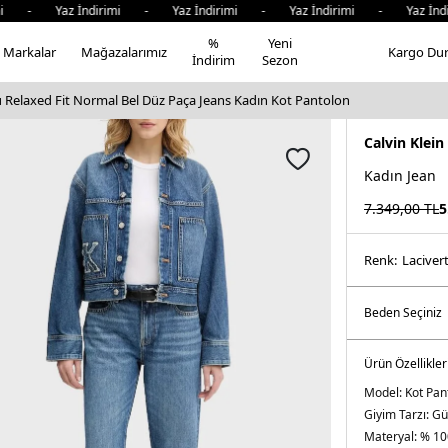
i - Yaz İndirimi - Yaz İndirimi - Yaz İndirimi - Yaz İndi
%
Yeni
Markalar
Mağazalarımız
Kargo Du
İndirim
Sezon
u Relaxed Fit Normal Bel Düz Paça Jeans Kadın Kot Pantolon
Calvin Klein
Kadın Jean
7.349,00
TL
5
Renk:
laci̇ver
Ürün Özellikler
Model:
Kot Pan
Giyim Tarzı:
Gü
Materyal:
% 10