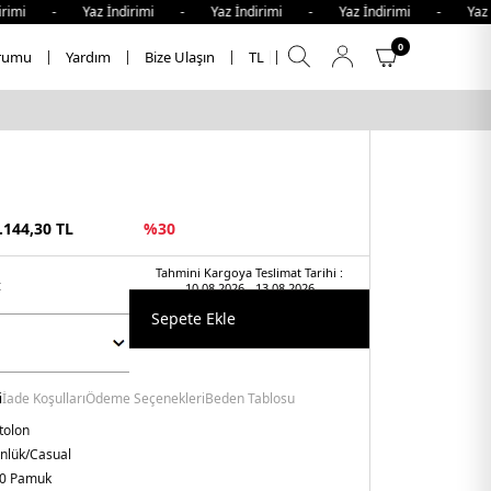
rimi - Yaz İndirimi - Yaz İndirimi - Yaz İndirimi - Yaz İn
0
rumu
Yardım
Bize Ulaşın
TL
.144,30
TL
%
30
Tahmini Kargoya Teslimat Tarihi :
t
10.08.2026 - 13.08.2026
Sepete Ekle
i
İade Koşulları
Ödeme Seçenekleri
Beden Tablosu
tolon
nlük/Casual
0 Pamuk