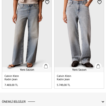
Yaş Grubu:
Yetişkin
Menşei:
Bangladeş
5DE2LV047D841G30N.42
Yeni Sezon
Yeni Sezon
Calvin Klein
Calvin Klein
Kadın Jean
Kadın Jean
7.469,00
TL
5.749,00
TL
ÖNEMLİ BİLGİLER