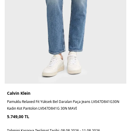
Calvin Klein
Pamuklu Relaxed Fit Yüksek Bel Daralan Paça Jeans LV047D841G30N
Kadın Kot Pantolon LV047D841G 30N MAVİ
5.749,00
TL
Tahmini Kargoya Teslimat Tarihi:
08.08.2026 - 11.08.2026