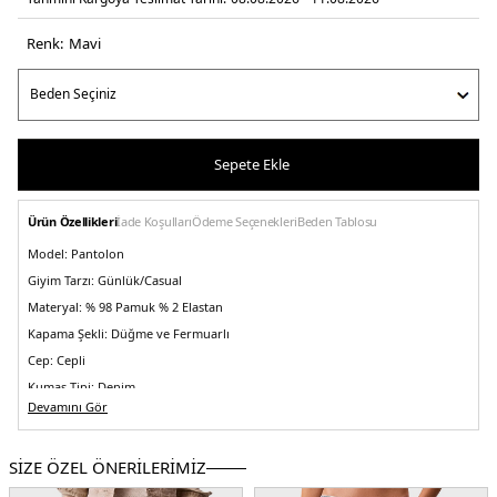
Renk:
mavi̇
Sepete Ekle
Ürün Özellikleri
İade Koşulları
Ödeme Seçenekleri
Beden Tablosu
Model:
Pantolon
Giyim Tarzı:
Günlük/Casual
Materyal:
% 98 Pamuk % 2 Elastan
Kapama Şekli:
Düğme ve Fermuarlı
Cep:
Cepli
Kumaş Tipi:
Denim
Devamını Gör
Bel:
Yüksek Bel
Boy:
Standart
SİZE ÖZEL ÖNERİLERİMİZ
Paça Tipi:
Daralan Paça
Kalıp Bilgisi:
Relaxed Fit