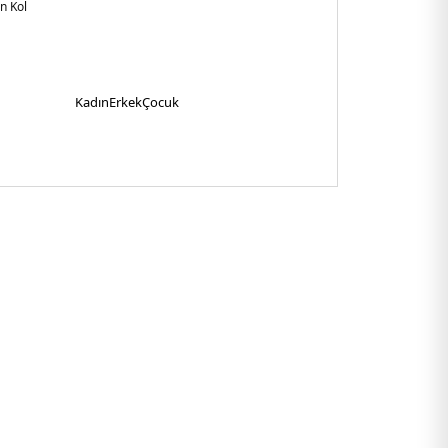
n Kol
gular Fit
ietnam
650BEH.07
Kadın
Erkek
Çocuk