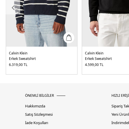
Calvin Klein
Calvin Klein
Erkek Sweatshirt
Erkek Sweatshirt
6.319,00
TL
4.599,00
TL
ÖNEMLİ BİLGİLER
HIZLI ERİŞ
Hakkımızda
Sipariş Ta
Satış Sözleşmesi
Yeni Ürünl
İade Koşulları
İndirimdek