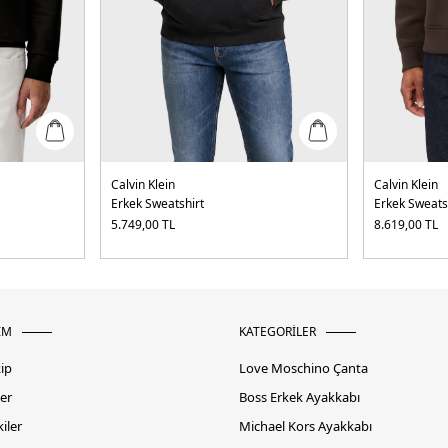
Calvin Klein
Calvin Klein
Erkek Sweatshirt
Erkek Sweats
5.749,00
TL
8.619,00
TL
İM
KATEGORİLER
kip
Love Moschino Çanta
er
Boss Erkek Ayakkabı
iler
Michael Kors Ayakkabı