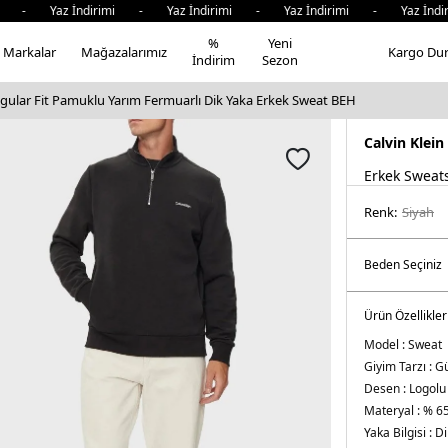
 Yaz İndirimi - Yaz İndirimi - Yaz İndirimi - Yaz İndirimi
%
Yeni
Markalar
Mağazalarımız
Kargo Du
İndirim
Sezon
egular Fit Pamuklu Yarım Fermuarlı Dik Yaka Erkek Sweat BEH
Calvin Klein
Erkek Sweats
Renk:
si̇yah
Ürün Özellikler
Model :
Sweat
Giyim Tarzı :
Gü
Desen :
Logolu
Materyal :
% 65
Yaka Bilgisi :
Di