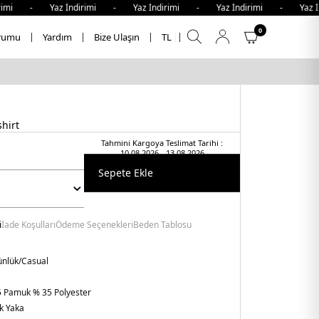
 - Yaz İndirimi - Yaz İndirimi - Yaz İndirimi - Yaz İndir
0
rumu
Yardım
Bize Ulaşın
TL
hirt
Tahmini Kargoya Teslimat Tarihi :
10.08.2026 - 13.08.2026
Sepete Ekle
i
İade Koşulları
Ödeme Seçenekleri
Beden Tablosu
nlük/Casual
 Pamuk % 35 Polyester
k Yaka