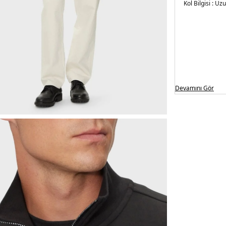
Kol Bilgisi :
Uzu
Kalıp Bilgisi :
Re
Üretim Yeri :
V
5DE1K10K113
Devamını Gör