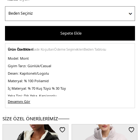
Sepete Ekle
Ürün Özellikleri
İade Koşulları
Ödeme Seçenekleri
Beden Tablosu
Model:
Mont
Giyim Tarzı:
Günlük/Casual
Desen:
Kapitoneli/Logolu
Materyal:
% 100 Poliamid
İç Materyal:
% 70 Kuş Tüyü % 30 Tüy
Yaka Tipi:
Dik Yaka, Kapüşonlu
Devamını Gör
Kapama Şekli:
Fermuarlı
Kol Tipi:
Uzun Kol
SİZE ÖZEL ÖNERİLERİMİZ
Cep:
Cepli
Kumaş Tipi:
Belirtilmemiş
Astar Durumu:
Astarlı