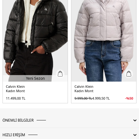
Boy:
Kısa
Kalıp Bilgisi:
Boxy Fit
Yaş Grubu:
Yetişkin
Menşei:
Vietnam
Detaylar:
Çıkarılabilir Kapüşonlu Yaka
5DE2LV047D501GUB1.07
Yeni Sezon
Calvin Klein
Calvin Klein
Kadın Mont
Kadın Mont
11.499,00
TL
9.999,00
TL
4.999,50
TL
-%
50
ÖNEMLİ BİLGİLER
HIZLI ERİŞİM