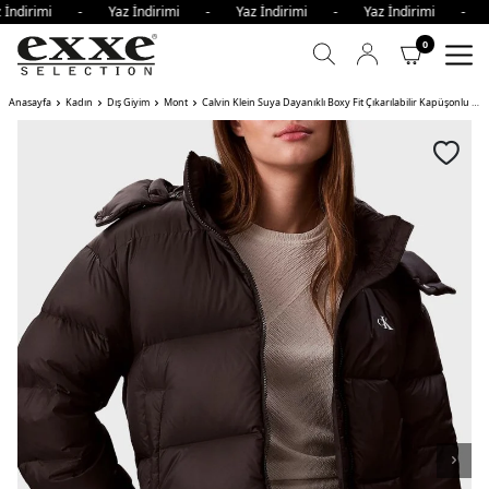
 İndirimi - Yaz İndirimi - Yaz İndirimi - Yaz İndirimi - 
0
Anasayfa
Kadın
Dış Giyim
Mont
Calvin Klein Suya Dayanıklı Boxy Fit Çıkarılabilir Kapüşonlu Şişme Bayan Mont